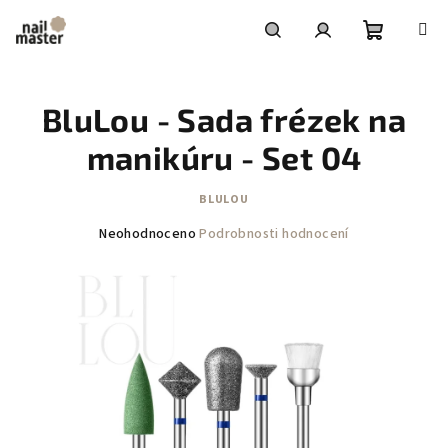
Přejít
na
obsah
Nákupní
Hledat
Přihlášení
BluLou - Sada frézek na
košík
manikúru - Set 04
BLULOU
Průměrné
Neohodnoceno
Podrobnosti hodnocení
hodnocení
produktu
je
0,0
z
5
hvězdiček.