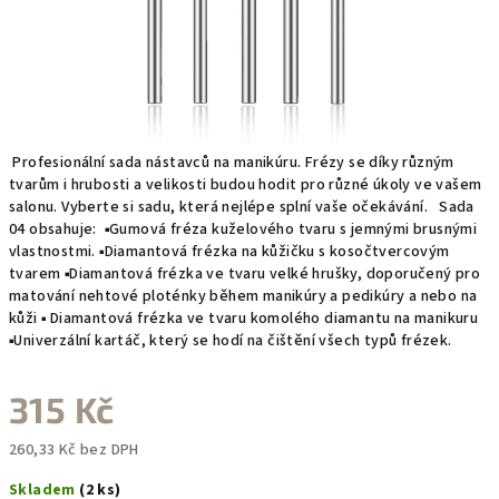
Profesionální sada nástavců na manikúru. Frézy se díky různým
tvarům i hrubosti a velikosti budou hodit pro různé úkoly ve vašem
salonu. Vyberte si sadu, která nejlépe splní vaše očekávání. Sada
04 obsahuje: ▪Gumová fréza kuželového tvaru s jemnými brusnými
vlastnostmi. ▪Diamantová frézka na kůžičku s kosočtvercovým
tvarem ▪Diamantová frézka ve tvaru velké hrušky, doporučený pro
matování nehtové ploténky během manikúry a pedikúry a nebo na
kůži ▪ Diamantová frézka ve tvaru komolého diamantu na manikuru
▪Univerzální kartáč, který se hodí na čištění všech typů frézek.
315 Kč
260,33 Kč bez DPH
Měrná
Skladem
(2 ks)
cena: