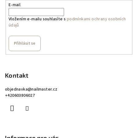
E-mail
Vložením e-mailu souhlasíte s
podmínkami ochrany osobních
údajů
Přihlásit se
Z
á
p
Kontakt
a
objednavka
@
nailmaster.cz
t
+420603806027
í
Informace pro vás