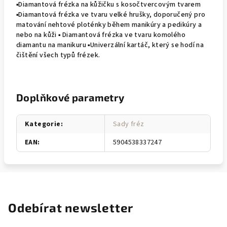
▪Diamantová frézka na kůžičku s kosočtvercovým tvarem
▪Diamantová frézka ve tvaru velké hrušky, doporučený pro
matování nehtové ploténky během manikúry a pedikúry a
nebo na kůži ▪ Diamantová frézka ve tvaru komolého
diamantu na manikuru ▪Univerzální kartáč, který se hodí na
čištění všech typů frézek.
Doplňkové parametry
Kategorie
:
Sady fréz
EAN
:
5904538337247
Odebírat newsletter