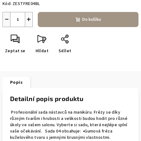
Kód:
ZESTFRE04BL
−
+
Do košíku
Zeptat se
Hlídat
Sdílet
Popis
Detailní popis produktu
Profesionální sada nástavců na manikúru. Frézy se díky
různým tvarům i hrubosti a velikosti budou hodit pro různé
úkoly ve vašem salonu. Vyberte si sadu, která nejlépe splní
vaše očekávání. Sada 04 obsahuje: ▪Gumová fréza
kuželového tvaru s jemnými brusnými vlastnostmi.