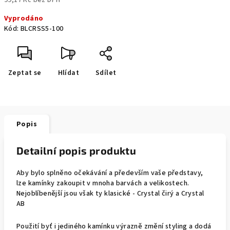
99,17 Kč bez DPH
Měrná
Vyprodáno
cena:
Kód:
BLCRSS5-100
Zeptat se
Hlídat
Sdílet
Popis
Detailní popis produktu
Aby bylo splněno očekávání a především vaše představy,
lze kamínky zakoupit v mnoha barvách a velikostech.
Nejoblíbenější jsou však ty klasické - Crystal čirý a Crystal
AB
Použití byť i jediného kamínku výrazně změní styling a dodá