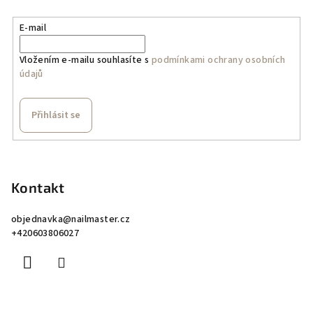
E-mail
Vložením e-mailu souhlasíte s
podmínkami ochrany osobních
údajů
Přihlásit se
Z
á
p
Kontakt
a
objednavka
@
nailmaster.cz
t
+420603806027
í