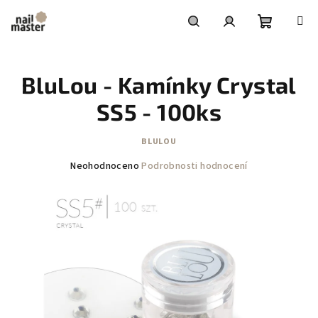
Přejít
na
obsah
Nákupní
Hledat
Přihlášení
BluLou - Kamínky Crystal
košík
SS5 - 100ks
BLULOU
Průměrné
Neohodnoceno
Podrobnosti hodnocení
hodnocení
produktu
je
0,0
z
5
hvězdiček.