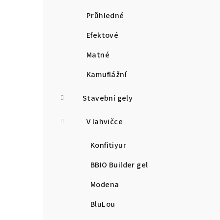
Průhledné
Efektové
Matné
Kamuflážní
Stavební gely
V lahvičce
Konfitiyur
BBIO Builder gel
Modena
BluLou