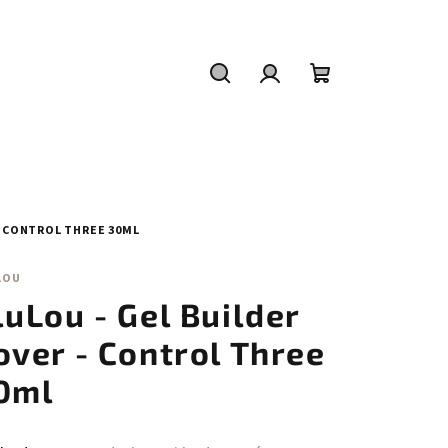
Hledat
Přihlášení
Nákupní
košík
- CONTROL THREE 30ML
LOU
luLou - Gel Builder
over - Control Three
0ml