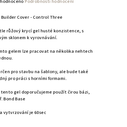
měrné
hodnoceno
Podrobnosti hodnocení
nocení
duktu
l Builder Cover - Control Three
tle růžový krycí gel husté konzistence, s
ným sklonem k vyrovnávání.
zdiček.
ímto gelem lze pracovat na několika nehtech
ednou.
určen pro stavbu na šablony, ale bude také
dný pro práci s horními formami.
 tento gel doporučujeme použít čirou bázi,
ř. Bond Base
a vytvrzování je 60sec