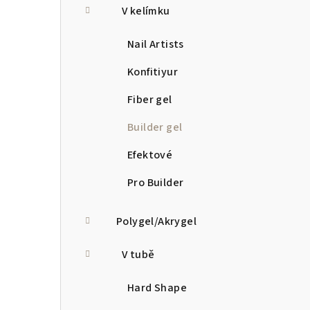
V kelímku
Nail Artists
Konfitiyur
Fiber gel
Builder gel
Efektové
Pro Builder
Polygel/Akrygel
V tubě
Hard Shape