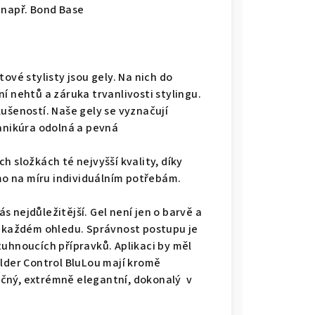
 např. Bond Base
ové stylisty jsou gely. Na nich do
í nehtů a záruka trvanlivosti stylingu.
ušeností. Naše gely se vyznačují
manikúra odolná a pevná
h složkách té nejvyšší kvality, díky
ímo na míru individuálním potřebám.
 nejdůležitější. Gel není jen o barvě a
v každém ohledu. Správnost postupu je
tuhnoucích přípravků. Aplikaci by měl
ilder Control BluLou mají kromě
nečný, extrémně elegantní, dokonalý v