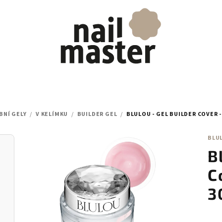
BNÍ GELY
/
V KELÍMKU
/
BUILDER GEL
/
BLULOU - GEL BUILDER COVER 
BLU
B
C
3