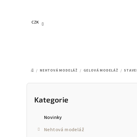
Přejít
na
obsah
CZK
/
NEHTOVÁ MODELÁŽ
/
GELOVÁ MODELÁŽ
/
STAVE
DOMŮ
P
o
Kategorie
Přeskočit
kategorie
s
Novinky
t
Nehtová modeláž
r