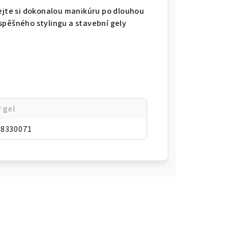
vejte si dokonalou manikúru po dlouhou
spěšného stylingu a stavební gely
r gel
38330071