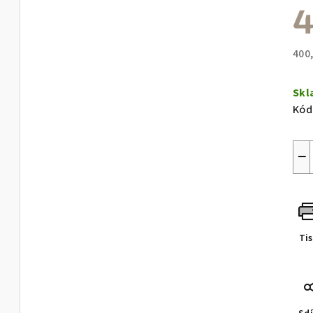
4
400
Měr
cen
Sk
Kód
−
Ti