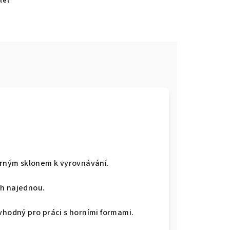
let
mírným sklonem k vyrovnávání.
ch najednou.
vhodný pro práci s horními formami.