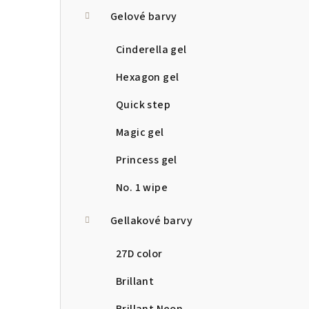
a
Gelové barvy
n
Cinderella gel
n
Hexagon gel
í
Quick step
p
Magic gel
a
Princess gel
n
No. 1 wipe
e
Gellakové barvy
l
27D color
Brillant