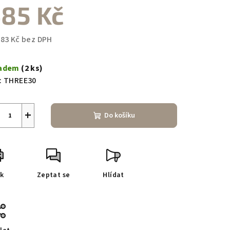
85 Kč
,83 Kč bez DPH
ná
a:
ladem
(2 ks)
:
THREE30
+
Do košíku
sk
Zeptat se
Hlídat