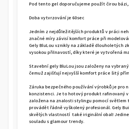
Pod tento gel doporučujeme použít čirou bázi,
Doba vytvrzování je 60sec
Jedním z nejdůležitějších produktů v práci neht
značné míry závisí komfort práce při modelován
Gely BluLou vznikly na základě dlouholetých zk
vysokou přilnavostí, díky které je vytvořená 
Stavební gely BluLou jsou založeny na vybranýc
čemuž zajišťují nejvyšší komfort práce šitý př
Záruka bezpečného používání výrobků je pro nás
konzistenci. Je to hotový produkt rafinovaný 
založena na znalosti stylingu pomocí světlem 
provádět řádně vyškolený profesionál. Gely Bu
skvělých vlastností také iriginální obal! Jedi
souladu s glamour trendy.