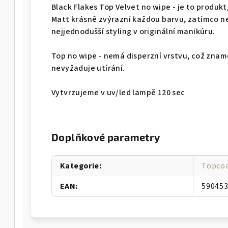
Black Flakes Top Velvet no wipe - je to produk
Matt krásně zvýrazní každou barvu, zatímco n
nejjednodušší styling v originální manikúru.
Top no wipe - nemá disperzní vrstvu, což znam
nevyžaduje utírání.
Vytvrzujeme v uv/led lampě 120 sec
Doplňkové parametry
Kategorie
:
Topco
EAN
:
59045