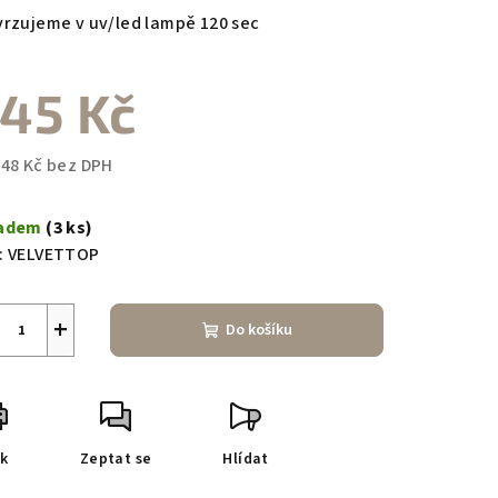
vrzujeme v uv/led lampě 120 sec
45 Kč
,48 Kč bez DPH
ná
a:
ladem
(3 ks)
:
VELVETTOP
+
Do košíku
sk
Zeptat se
Hlídat