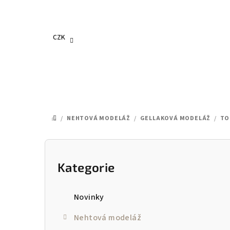
Přejít
na
obsah
CZK
/
NEHTOVÁ MODELÁŽ
/
GELLAKOVÁ MODELÁŽ
/
TO
DOMŮ
P
o
Kategorie
Přeskočit
kategorie
s
Novinky
t
Nehtová modeláž
r