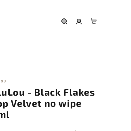
Hledat
Přihlášení
Nákupní
košík
LOU
luLou - Black Flakes
op Velvet no wipe
ml