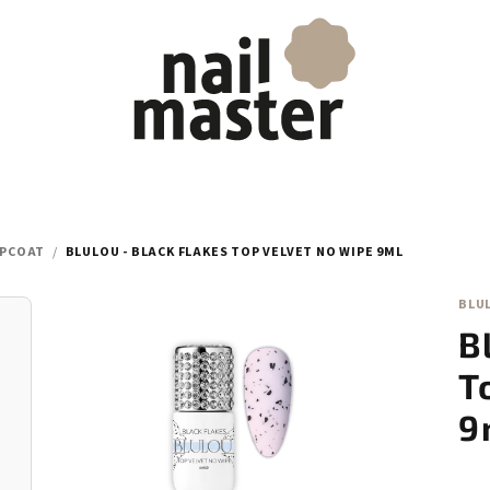
PCOAT
/
BLULOU - BLACK FLAKES TOP VELVET NO WIPE 9ML
BLU
B
T
9