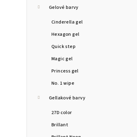
a
Gelové barvy
n
Cinderella gel
n
Hexagon gel
í
Quick step
p
Magic gel
a
Princess gel
n
No. 1 wipe
e
Gellakové barvy
l
27D color
Brillant