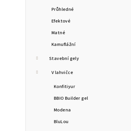
Průhledné
Efektové
Matné
Kamuflážní
Stavební gely
V lahvičce
Konfitiyur
BBIO Builder gel
Modena
BluLou