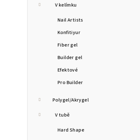
V kelímku
Nail Artists
Konfitiyur
Fiber gel
Builder gel
Efektové
Pro Builder
Polygel/Akrygel
V tubě
Hard Shape