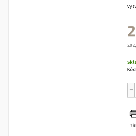
Vyt
2
202
Měr
cen
Sk
Kód
−
Ti