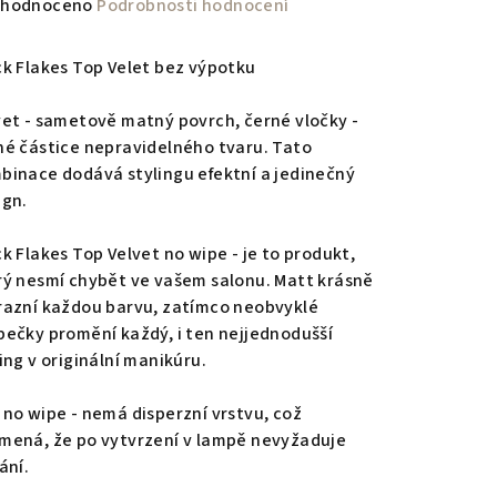
měrné
hodnoceno
Podrobnosti hodnocení
nocení
duktu
ck Flakes Top Velet bez výpotku
vet - sametově matný povrch, černé vločky -
né částice nepravidelného tvaru. Tato
binace dodává stylingu efektní a jedinečný
zdiček.
ign.
ck Flakes Top Velvet no wipe - je to produkt,
rý nesmí chybět ve vašem salonu. Matt krásně
razní každou barvu, zatímco neobvyklé
bečky promění každý, i ten nejjednodušší
ing v originální manikúru.
 no wipe - nemá disperzní vrstvu, což
mená, že po vytvrzení v lampě nevyžaduje
ání.