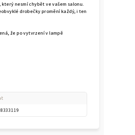
t, který nesmí chybět ve vašem salonu.
eobvyklé drobečky promění každý, i ten
ená, že po vytvrzení v lampě
at
38333119