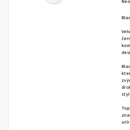
Prů
Neo
hod
pro
Bla
je
0,0
Vel
z
čer
5
kom
hvě
des
Bla
kte
zvý
dro
styl
Top
zna
utír