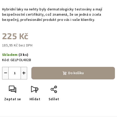
Hybridní laky na nehty byly dermatologicky testovány a mají
bezpečnostní certifikáty, což znamená, že se jedná o zcela
bezpečný, profesionální produkt pro vás i vaše klientky.
225 Kč
185,95 Kč bez DPH
Měrná
Skladem
(3 ks)
cena:
Kód:
GELPOL482B
−
+
Do košíku
Zeptat se
Hlídat
Sdílet