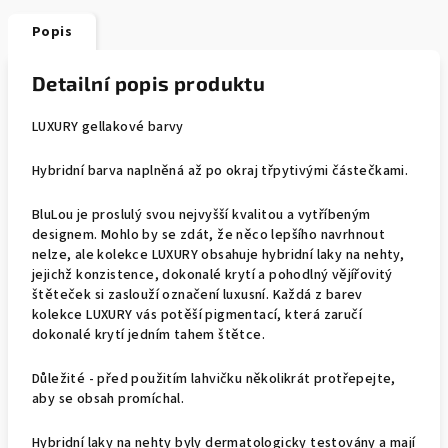
Popis
Detailní popis produktu
LUXURY gellakové barvy
Hybridní barva naplněná až po okraj třpytivými částečkami.
BluLou je proslulý svou nejvyšší kvalitou a vytříbeným
designem. Mohlo by se zdát, že něco lepšího navrhnout
nelze, ale kolekce LUXURY obsahuje hybridní laky na nehty,
jejichž konzistence, dokonalé krytí a pohodlný vějířovitý
štěteček si zaslouží označení luxusní. Každá z barev
kolekce LUXURY vás potěší pigmentací, která zaručí
dokonalé krytí jedním tahem štětce.
Důležité - před použitím lahvičku několikrát protřepejte,
aby se obsah promíchal.
Hybridní laky na nehty byly dermatologicky testovány a mají