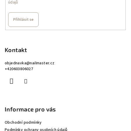
údajů
Přihlásit se
Z
á
p
Kontakt
a
objednavka
@
nailmaster.cz
t
+420603806027
í
Informace pro vás
Obchodní podmínky
Podmínky ochrany osobních údajů