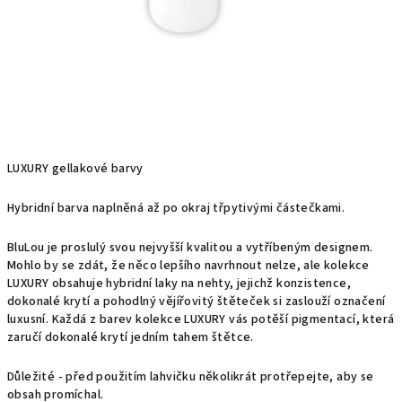
LUXURY gellakové barvy
Hybridní barva naplněná až po okraj třpytivými částečkami.
BluLou je proslulý svou nejvyšší kvalitou a vytříbeným designem.
Mohlo by se zdát, že něco lepšího navrhnout nelze, ale kolekce
LUXURY obsahuje hybridní laky na nehty, jejichž konzistence,
dokonalé krytí a pohodlný vějířovitý štěteček si zaslouží označení
luxusní. Každá z barev kolekce LUXURY vás potěší pigmentací, která
zaručí dokonalé krytí jedním tahem štětce.
Důležité - před použitím lahvičku několikrát protřepejte, aby se
obsah promíchal.