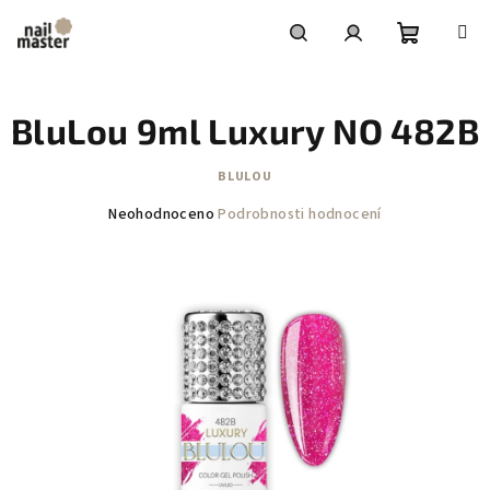
Přejít
na
obsah
Nákupní
Hledat
Přihlášení
BluLou 9ml Luxury NO 482B
košík
BLULOU
Průměrné
Neohodnoceno
Podrobnosti hodnocení
hodnocení
produktu
je
0,0
z
5
hvězdiček.