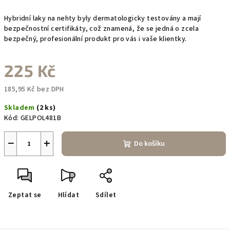
Hybridní laky na nehty byly dermatologicky testovány a mají
bezpečnostní certifikáty, což znamená, že se jedná o zcela
bezpečný, profesionální produkt pro vás i vaše klientky.
225 Kč
185,95 Kč bez DPH
Měrná
Skladem
(2 ks)
cena:
Kód:
GELPOL481B
−
+
Do košíku
Zeptat se
Hlídat
Sdílet