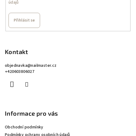
údajů
Přihlásit se
Z
á
p
Kontakt
a
objednavka
@
nailmaster.cz
t
+420603806027
í
Informace pro vás
Obchodní podmínky
Podmínky ochrany osobních údajů