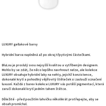
LUXURY gellakové barvy
Hybridní barva naplněná až po okraj třpytivými částečkami.
BluLou je proslulý svou nejvyšší kvalitou a vytříbeným designem.
Mohlo by se zdát, že něco lepšího navrhnout nelze, ale kolekce
LUXURY obsahuje hybridní laky na nehty, jejichž konzistence,
dokonalé krytí a pohodlný vějířovitý štěteček si zaslouží označení
luxusní. Každá z barev kolekce LUXURY vás potěší pigmentací, která
zaručí dokonalé krytí jedním tahem štětce.
Důležité - před použitím lahvičku několikrát protřepejte, aby se
obsah promíchal.