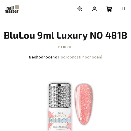
Přejít
na
obsah
Nákupní
Hledat
Přihlášení
BluLou 9ml Luxury NO 481B
košík
BLULOU
Průměrné
Neohodnoceno
Podrobnosti hodnocení
hodnocení
produktu
je
0,0
z
5
hvězdiček.