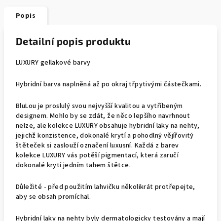
Popis
Detailní popis produktu
LUXURY gellakové barvy
Hybridní barva naplněná až po okraj třpytivými částečkami.
BluLou je proslulý svou nejvyšší kvalitou a vytříbeným
designem. Mohlo by se zdát, že něco lepšího navrhnout
nelze, ale kolekce LUXURY obsahuje hybridní laky na nehty,
jejichž konzistence, dokonalé krytí a pohodlný vějířovitý
štěteček si zaslouží označení luxusní. Každá z barev
kolekce LUXURY vás potěší pigmentací, která zaručí
dokonalé krytí jedním tahem štětce.
Důležité - před použitím lahvičku několikrát protřepejte,
aby se obsah promíchal.
Hybridní laky na nehty byly dermatologicky testovány a mají