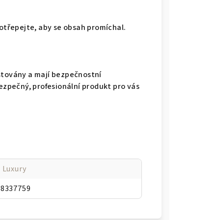
rotřepejte, aby se obsah promíchal.
stovány a mají bezpečnostní
bezpečný, profesionální produkt pro vás
 Luxury
38337759