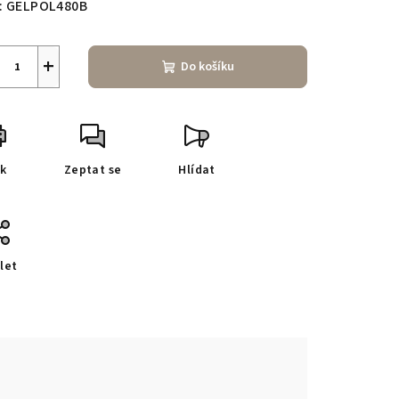
:
GELPOL480B
+
Do košíku
sk
Zeptat se
Hlídat
let