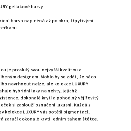
duktu
URY gellakové barvy
ridní barva naplněná až po okraj třpytivými
tečkami.
zdiček.
ou je proslulý svou nejvyšší kvalitou a
říbeným designem. Mohlo by se zdát, že něco
šího navrhnout nelze, ale kolekce LUXURY
ahuje hybridní laky na nehty, jejichž
zistence, dokonalé krytí a pohodlný vějířovitý
teček si zaslouží označení luxusní. Každá z
ev kolekce LUXURY vás potěší pigmentací,
rá zaručí dokonalé krytí jedním tahem štětce.