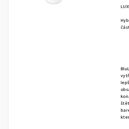
pro
LUX
je
0,0
Hyb
z
čás
5
hvě
BluL
vyt
lep
obs
kon
ště
bar
kte