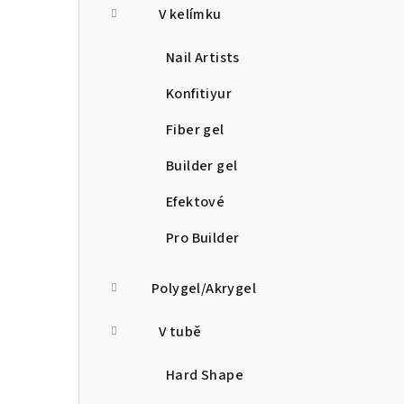
V kelímku
Nail Artists
Konfitiyur
Fiber gel
Builder gel
Efektové
Pro Builder
Polygel/Akrygel
V tubě
Hard Shape