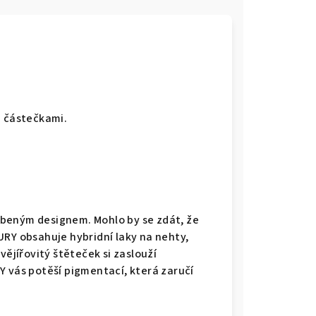
i částečkami.
tříbeným designem. Mohlo by se zdát, že
URY obsahuje hybridní laky na nehty,
vějířovitý štěteček si zaslouží
Y vás potěší pigmentací, která zaručí