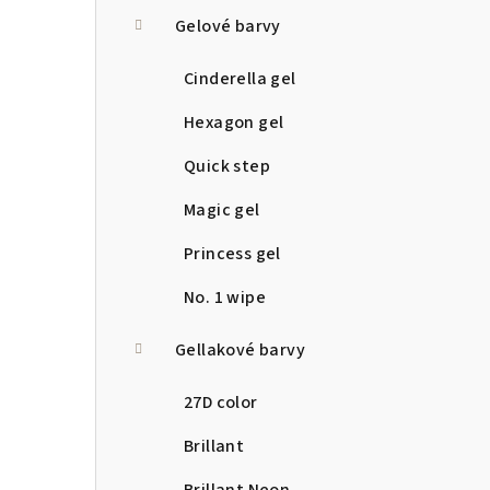
a
Gelové barvy
n
Cinderella gel
n
Hexagon gel
í
Quick step
p
Magic gel
a
Princess gel
n
No. 1 wipe
e
Gellakové barvy
l
27D color
Brillant