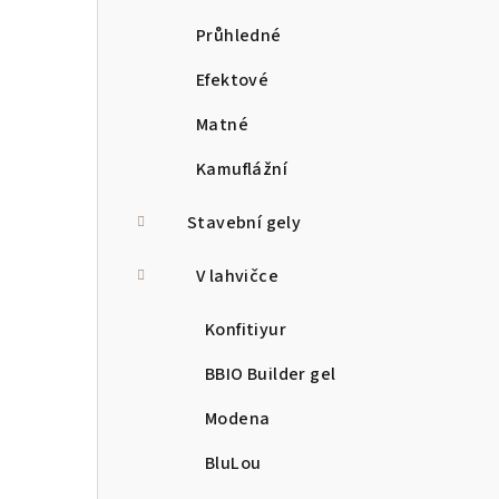
Průhledné
Efektové
Matné
Kamuflážní
Stavební gely
V lahvičce
Konfitiyur
BBIO Builder gel
Modena
BluLou