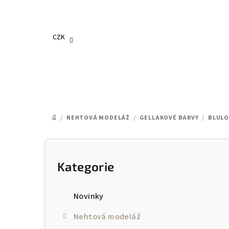
Přejít
na
obsah
CZK
/
NEHTOVÁ MODELÁŽ
/
GELLAKOVÉ BARVY
/
BLULO
DOMŮ
P
o
Kategorie
Přeskočit
kategorie
s
Novinky
t
Nehtová modeláž
r