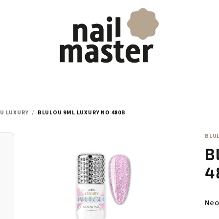
U LUXURY
/
BLULOU 9ML LUXURY NO 480B
BLU
B
4
Prů
Neo
hod