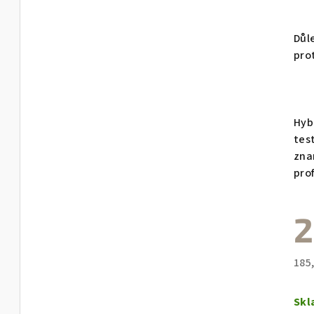
Důl
pro
Hyb
tes
zna
prof
2
185
Měr
cen
Sk