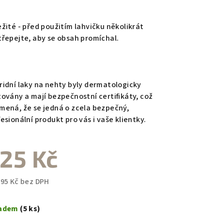
ežité - před použitím lahvičku několikrát
třepejte, aby se obsah promíchal.
ridní laky na nehty byly dermatologicky
továny a mají bezpečnostní certifikáty, což
mená, že se jedná o zcela bezpečný,
esionální produkt pro vás i vaše klientky.
25 Kč
,95 Kč bez DPH
ná
a:
ladem
(5 ks)