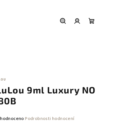
Hledat
Přihlášení
Nákupní
košík
LOU
luLou 9ml Luxury NO
80B
měrné
hodnoceno
Podrobnosti hodnocení
nocení