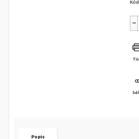
Kód
−
Ti
Sdí
Popis