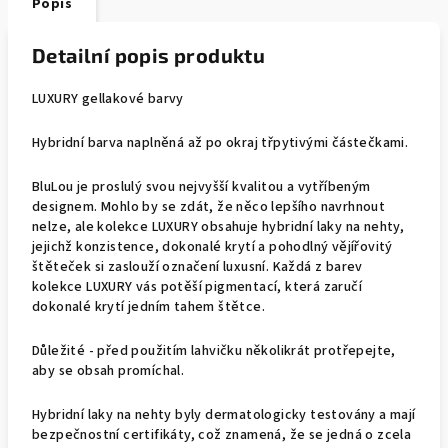
Popis
Detailní popis produktu
LUXURY gellakové barvy
Hybridní barva naplněná až po okraj třpytivými částečkami.
BluLou je proslulý svou nejvyšší kvalitou a vytříbeným
designem. Mohlo by se zdát, že něco lepšího navrhnout
nelze, ale kolekce LUXURY obsahuje hybridní laky na nehty,
jejichž konzistence, dokonalé krytí a pohodlný vějířovitý
štěteček si zaslouží označení luxusní. Každá z barev
kolekce LUXURY vás potěší pigmentací, která zaručí
dokonalé krytí jedním tahem štětce.
Důležité - před použitím lahvičku několikrát protřepejte,
aby se obsah promíchal.
Hybridní laky na nehty byly dermatologicky testovány a mají
bezpečnostní certifikáty, což znamená, že se jedná o zcela