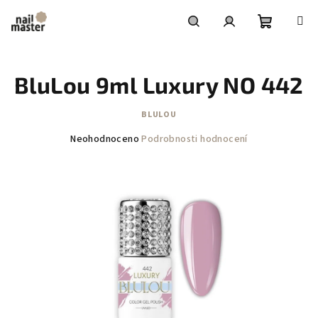
Přejít
na
obsah
Nákupní
Hledat
Přihlášení
BluLou 9ml Luxury NO 442
košík
BLULOU
Průměrné
Neohodnoceno
Podrobnosti hodnocení
hodnocení
produktu
je
0,0
z
5
hvězdiček.