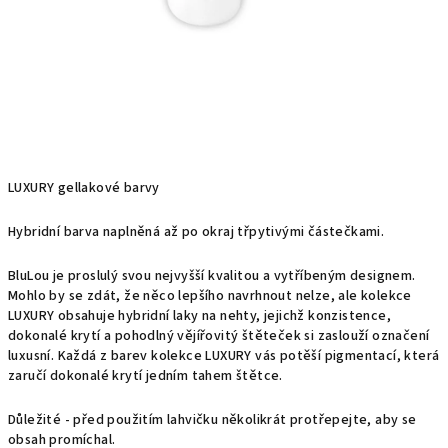
LUXURY gellakové barvy
Hybridní barva naplněná až po okraj třpytivými částečkami.
BluLou je proslulý svou nejvyšší kvalitou a vytříbeným designem.
Mohlo by se zdát, že něco lepšího navrhnout nelze, ale kolekce
LUXURY obsahuje hybridní laky na nehty, jejichž konzistence,
dokonalé krytí a pohodlný vějířovitý štěteček si zaslouží označení
luxusní. Každá z barev kolekce LUXURY vás potěší pigmentací, která
zaručí dokonalé krytí jedním tahem štětce.
Důležité - před použitím lahvičku několikrát protřepejte, aby se
obsah promíchal.