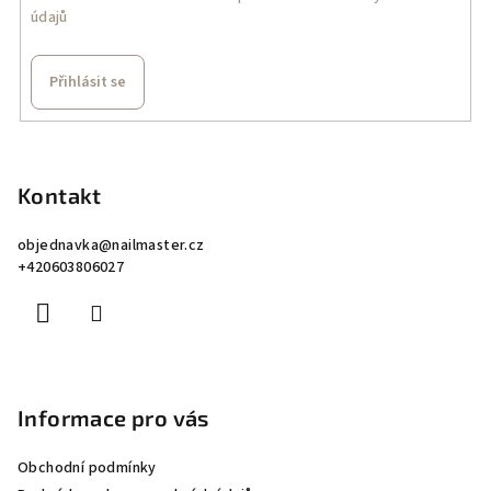
údajů
Přihlásit se
Z
á
p
Kontakt
a
objednavka
@
nailmaster.cz
t
+420603806027
í
Informace pro vás
Obchodní podmínky