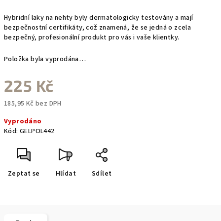
Hybridní laky na nehty byly dermatologicky testovány a mají
bezpečnostní certifikáty, což znamená, že se jedná o zcela
bezpečný, profesionální produkt pro vás i vaše klientky.
Položka byla vyprodána…
225 Kč
185,95 Kč bez DPH
Měrná
Vyprodáno
cena:
Kód:
GELPOL442
Zeptat se
Hlídat
Sdílet