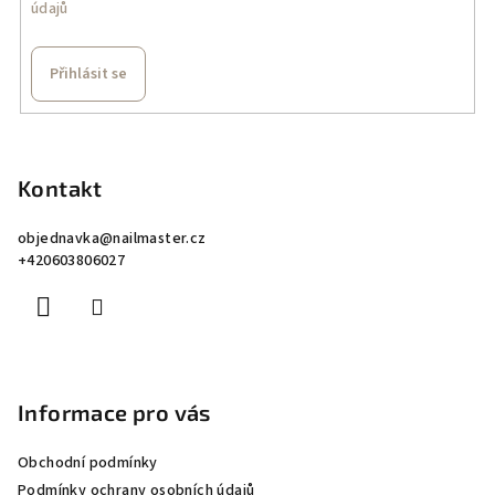
údajů
Přihlásit se
Z
á
p
Kontakt
a
objednavka
@
nailmaster.cz
t
+420603806027
í
Informace pro vás
Obchodní podmínky
Podmínky ochrany osobních údajů