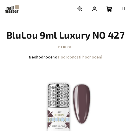
Přejít
na
obsah
Nákupní
Hledat
Přihlášení
BluLou 9ml Luxury NO 427
košík
BLULOU
Průměrné
Neohodnoceno
Podrobnosti hodnocení
hodnocení
produktu
je
0,0
z
5
hvězdiček.