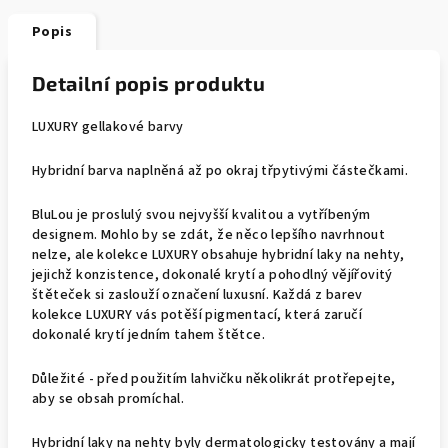
Popis
Detailní popis produktu
LUXURY gellakové barvy
Hybridní barva naplněná až po okraj třpytivými částečkami.
BluLou je proslulý svou nejvyšší kvalitou a vytříbeným
designem. Mohlo by se zdát, že něco lepšího navrhnout
nelze, ale kolekce LUXURY obsahuje hybridní laky na nehty,
jejichž konzistence, dokonalé krytí a pohodlný vějířovitý
štěteček si zaslouží označení luxusní. Každá z barev
kolekce LUXURY vás potěší pigmentací, která zaručí
dokonalé krytí jedním tahem štětce.
Důležité - před použitím lahvičku několikrát protřepejte,
aby se obsah promíchal.
Hybridní laky na nehty byly dermatologicky testovány a mají