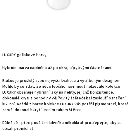
LUXURY gellakové barvy
Hybridní barva naplněná až po okraj třpytivými částečkami.
BluLou je proslulý svou nejvyšší kvalitou a vytříbeným designem.
Mohlo by se zdát, že něco lepšího navrhnout nelze, ale kolekce
LUXURY obsahuje hybridní laky na nehty, jejichž konzistence,
dokonalé krytí a pohodlný vějířovitý štěteček si zaslouží označení
luxusní. Každá z barev kolekce LUXURY vás potěší pigmentací, která
zaručí dokonalé krytí jedním tahem štětce.
Důležité - před použitím lahvičku několikrát protřepejte, aby se
obsah promíchal.