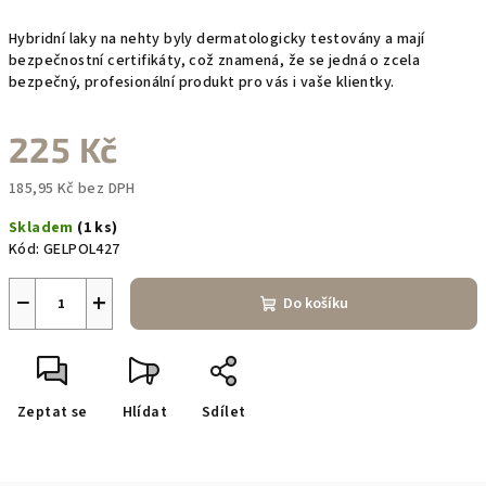
Hybridní laky na nehty byly dermatologicky testovány a mají
bezpečnostní certifikáty, což znamená, že se jedná o zcela
bezpečný, profesionální produkt pro vás i vaše klientky.
225 Kč
185,95 Kč bez DPH
Měrná
Skladem
(1 ks)
cena:
Kód:
GELPOL427
−
+
Do košíku
Zeptat se
Hlídat
Sdílet