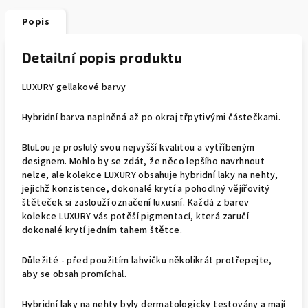
Popis
Detailní popis produktu
LUXURY gellakové barvy
Hybridní barva naplněná až po okraj třpytivými částečkami.
BluLou je proslulý svou nejvyšší kvalitou a vytříbeným
designem. Mohlo by se zdát, že něco lepšího navrhnout
nelze, ale kolekce LUXURY obsahuje hybridní laky na nehty,
jejichž konzistence, dokonalé krytí a pohodlný vějířovitý
štěteček si zaslouží označení luxusní. Každá z barev
kolekce LUXURY vás potěší pigmentací, která zaručí
dokonalé krytí jedním tahem štětce.
Důležité - před použitím lahvičku několikrát protřepejte,
aby se obsah promíchal.
Hybridní laky na nehty byly dermatologicky testovány a mají