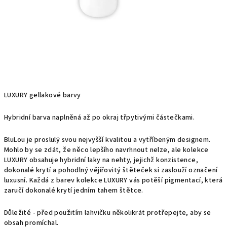
LUXURY gellakové barvy
Hybridní barva naplněná až po okraj třpytivými částečkami.
BluLou je proslulý svou nejvyšší kvalitou a vytříbeným designem.
Mohlo by se zdát, že něco lepšího navrhnout nelze, ale kolekce
LUXURY obsahuje hybridní laky na nehty, jejichž konzistence,
dokonalé krytí a pohodlný vějířovitý štěteček si zaslouží označení
luxusní. Každá z barev kolekce LUXURY vás potěší pigmentací, která
zaručí dokonalé krytí jedním tahem štětce.
Důležité - před použitím lahvičku několikrát protřepejte, aby se
obsah promíchal.