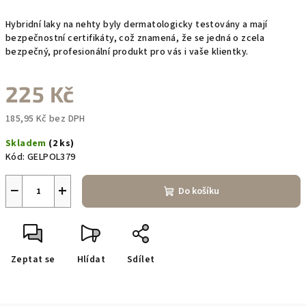
Hybridní laky na nehty byly dermatologicky testovány a mají
bezpečnostní certifikáty, což znamená, že se jedná o zcela
bezpečný, profesionální produkt pro vás i vaše klientky.
225 Kč
185,95 Kč bez DPH
Měrná
Skladem
(2 ks)
cena:
Kód:
GELPOL379
−
+
Do košíku
Zeptat se
Hlídat
Sdílet