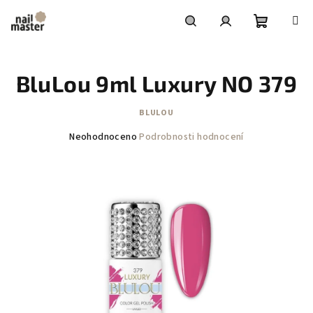
Přejít
na
obsah
Nákupní
Hledat
Přihlášení
BluLou 9ml Luxury NO 379
košík
BLULOU
Průměrné
Neohodnoceno
Podrobnosti hodnocení
hodnocení
produktu
je
0,0
z
5
hvězdiček.