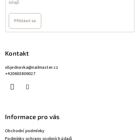
údajů
Přihlásit se
Z
á
p
Kontakt
a
objednavka
@
nailmaster.cz
t
+420603806027
í
Informace pro vás
Obchodní podmínky
Podmínky ochrany osobních údajů