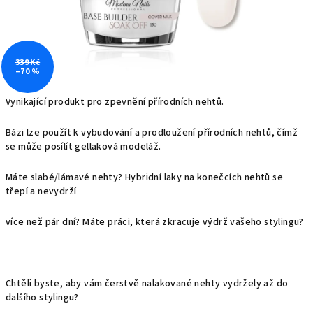
339 Kč
–70 %
Vynikající produkt pro zpevnění přírodních nehtů.
Bázi lze použít k vybudování a prodloužení přírodních nehtů, čímž
se může posílít gellaková modeláž.
Máte slabé/lámavé nehty? Hybridní laky na konečcích nehtů se
třepí a nevydrží
více než pár dní? Máte práci, která zkracuje výdrž vašeho stylingu?
Chtěli byste, aby vám čerstvě nalakované nehty vydržely až do
dalšího stylingu?