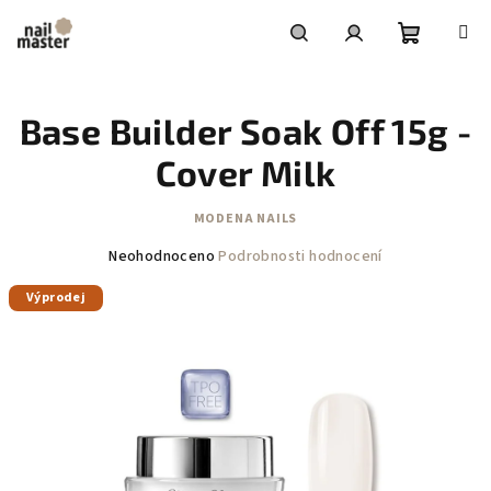
Přejít
na
obsah
Nákupní
Hledat
Přihlášení
Base Builder Soak Off 15g -
košík
Cover Milk
MODENA NAILS
Průměrné
Neohodnoceno
Podrobnosti hodnocení
hodnocení
Výprodej
produktu
je
0,0
z
5
hvězdiček.