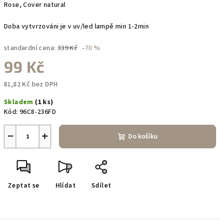
Rose, Cover natural
Doba vytvrzováni je v uv/led lampě min 1-2min
standardní cena:
339 Kč
–70 %
99 Kč
81,82 Kč bez DPH
Měrná
Skladem
(1 ks)
cena:
Kód:
96C8-236FD
−
+
Do košíku
Zeptat se
Hlídat
Sdílet