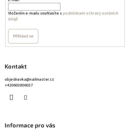
Vložením e-mailu souhlasíte s
podmínkami ochrany osobních
údajů
Přihlásit se
Z
á
p
Kontakt
a
objednavka
@
nailmaster.cz
t
+420603806027
í
Informace pro vás