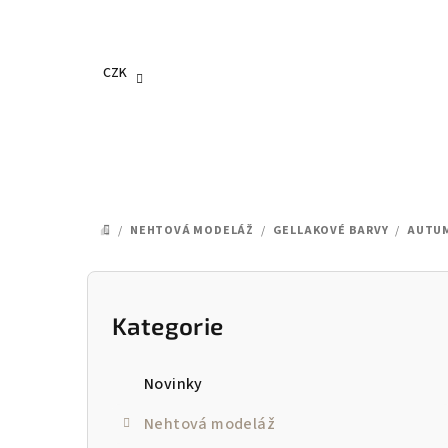
Přejít
na
obsah
CZK
/
NEHTOVÁ MODELÁŽ
/
GELLAKOVÉ BARVY
/
AUTUM
DOMŮ
P
o
Kategorie
Přeskočit
kategorie
s
Novinky
t
Nehtová modeláž
r