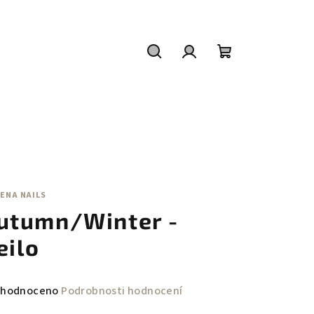
Hledat
Přihlášení
Nákupní
košík
ENA NAILS
utumn/Winter -
eilo
měrné
hodnoceno
Podrobnosti hodnocení
nocení