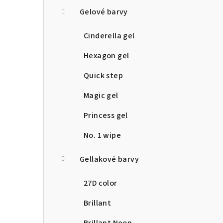
a
Gelové barvy
n
Cinderella gel
n
Hexagon gel
í
Quick step
p
Magic gel
a
Princess gel
n
No. 1 wipe
e
Gellakové barvy
l
27D color
Brillant