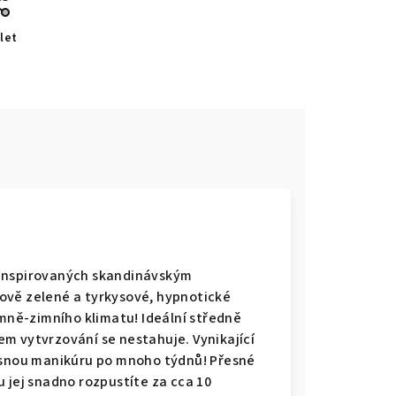
let
 inspirovaných skandinávským
ově zelené a tyrkysové, hypnotické
imně-zimního klimatu! Ideální středně
m vytvrzování se nestahuje. Vynikající
rásnou manikúru po mnoho týdnů! Přesné
 jej snadno rozpustíte za cca 10