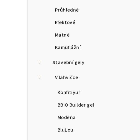
Průhledné
Efektové
Matné
Kamuflážní
Stavební gely
V lahvičce
Konfitiyur
BBIO Builder gel
Modena
BluLou