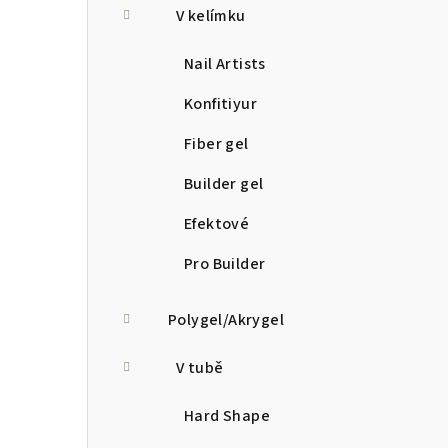
V kelímku
Nail Artists
Konfitiyur
Fiber gel
Builder gel
Efektové
Pro Builder
Polygel/Akrygel
V tubě
Hard Shape