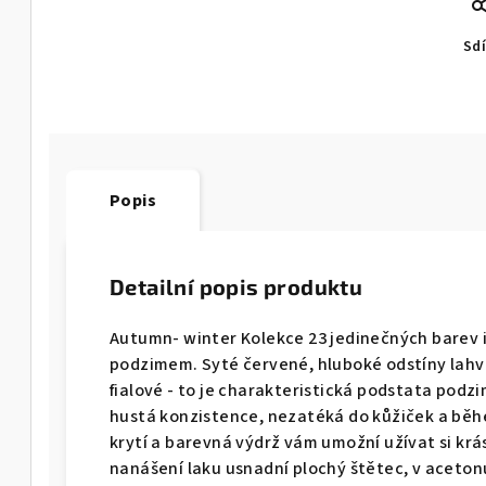
Sdí
Popis
Detailní popis produktu
Autumn- winter Kolekce 23 jedinečných barev
podzimem. Syté červené, hluboké odstíny lahv
fialové - to je charakteristická podstata podz
hustá konzistence, nezatéká do kůžiček a běhe
krytí a barevná výdrž vám umožní užívat si k
nanášení laku usnadní plochý štětec, v acetonu