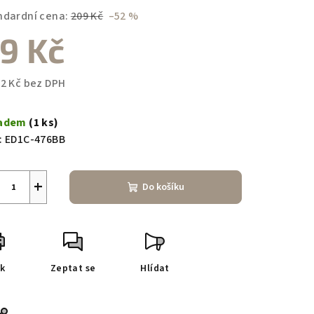
duktu
ndardní cena:
209 Kč
–52 %
9 Kč
82 Kč bez DPH
zdiček.
ná
a:
ladem
(1 ks)
:
ED1C-476BB
+
Do košíku
sk
Zeptat se
Hlídat