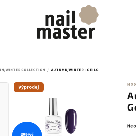
N/WINTER COLLECTION
/
AUTUMN/WINTER - GEILO
MOD
Výprodej
A
G
Prů
Neo
hod
209 Kč