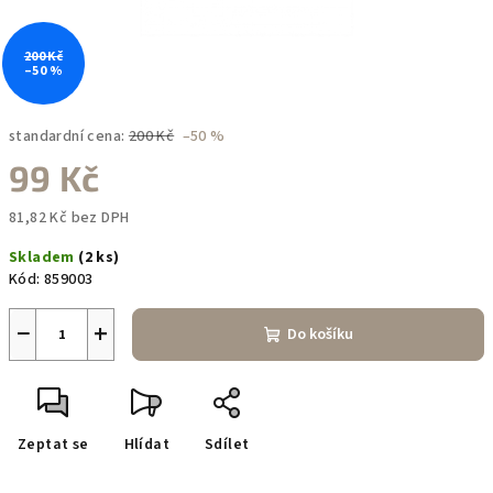
200 Kč
–50 %
standardní cena:
200 Kč
–50 %
99 Kč
81,82 Kč bez DPH
Měrná
Skladem
(2 ks)
cena:
Kód:
859003
−
+
Do košíku
Zeptat se
Hlídat
Sdílet