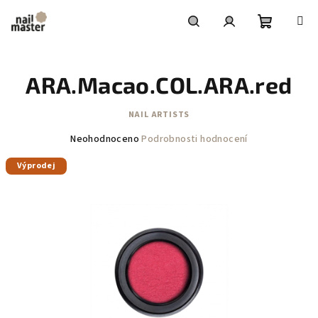
Přejít
na
obsah
Nákupní
Hledat
Přihlášení
ARA.Macao.COL.ARA.red
košík
NAIL ARTISTS
Průměrné
Neohodnoceno
Podrobnosti hodnocení
hodnocení
Výprodej
produktu
je
0,0
z
5
hvězdiček.