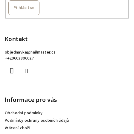
Přihlásit se
Z
á
p
Kontakt
a
objednavka
@
nailmaster.cz
t
+420603806027
í
Informace pro vás
Obchodní podmínky
Podmínky ochrany osobních údajů
Vrácení zboží