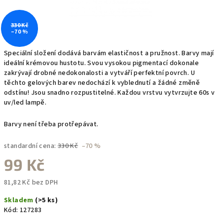
330 Kč
–70 %
Speciální složení dodává barvám elastičnost a pružnost. Barvy mají
ideální krémovou hustotu. Svou vysokou pigmentací dokonale
zakrývají drobné nedokonalosti a vytváří perfektní povrch. U
těchto gelových barev nedochází k vyblednutí a žádné změně
odstínu! Jsou snadno rozpustitelné. Každou vrstvu vytvrzujte 60s v
uv/led lampě.
Barvy není třeba protřepávat.
standardní cena:
330 Kč
–70 %
99 Kč
81,82 Kč bez DPH
Měrná
Skladem
(>5 ks)
cena:
Kód:
127283