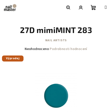
Přejít
na
obsah
Nákupní
Hledat
Přihlášení
27D mimiMINT 283
košík
NAIL ARTISTS
Průměrné
Neohodnoceno
Podrobnosti hodnocení
hodnocení
Výprodej
produktu
je
0,0
z
5
hvězdiček.