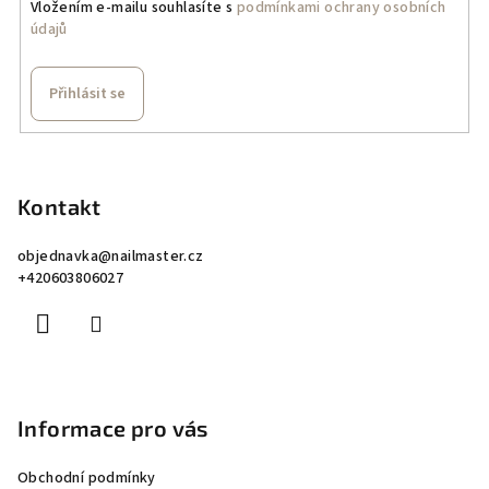
Vložením e-mailu souhlasíte s
podmínkami ochrany osobních
údajů
Přihlásit se
Z
á
p
Kontakt
a
objednavka
@
nailmaster.cz
t
+420603806027
í
Informace pro vás
Obchodní podmínky