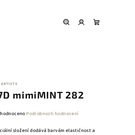
Hledat
Přihlášení
Nákupní
košík
 ARTISTS
7D mimiMINT 282
měrné
hodnoceno
Podrobnosti hodnocení
nocení
duktu
ciální složení dodává barvám elastičnost a