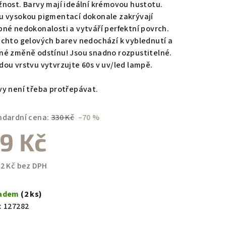
žnost. Barvy mají ideální krémovou hustotu.
u vysokou pigmentací dokonale zakrývají
bné nedokonalosti a vytváří perfektní povrch.
ěchto gelových barev nedochází k vyblednutí a
zdiček.
né změně odstínu! Jsou snadno rozpustitelné.
dou vrstvu vytvrzujte 60s v uv/led lampě.
vy není třeba protřepávat.
ndardní cena:
330 Kč
–70 %
9 Kč
82 Kč bez DPH
ná
a:
ladem
(2 ks)
:
127282