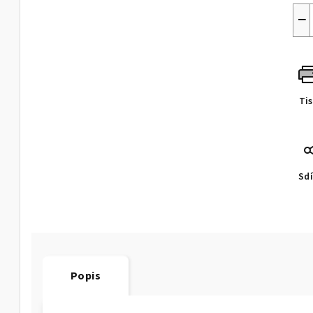
−
Ti
Sdí
Popis