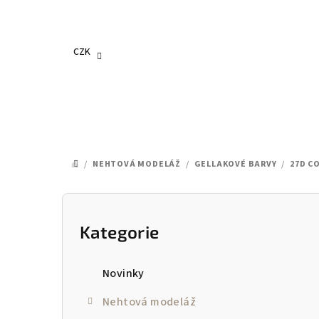
Přejít
na
obsah
CZK
/
NEHTOVÁ MODELÁŽ
/
GELLAKOVÉ BARVY
/
27D C
DOMŮ
P
o
Kategorie
Přeskočit
kategorie
s
Novinky
t
Nehtová modeláž
r