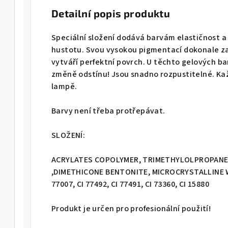
Detailní popis produktu
Speciální složení dodává barvám elastičnost a
hustotu. Svou vysokou pigmentací dokonale za
vytváří perfektní povrch. U těchto gelových b
změně odstínu! Jsou snadno rozpustitelné. Kaž
lampě.
Barvy není třeba protřepávat.
SLOŽENÍ:
ACRYLATES COPOLYMER, TRIMETHYLOLPROPANE
,DIMETHICONE BENTONITE, MICROCRYSTALLINE WAX,
77007, CI 77492, CI 77491, CI 73360, CI 15880
Produkt je určen pro profesionální použití!