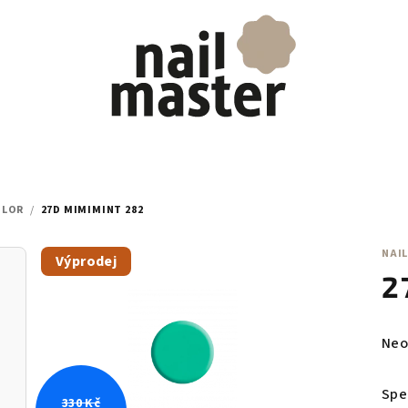
OLOR
/
27D MIMIMINT 282
NAIL
Výprodej
2
Prů
Neo
hod
pro
Spe
330 Kč