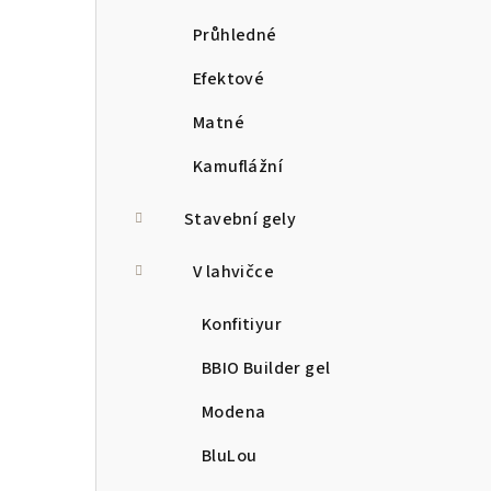
Průhledné
Efektové
Matné
Kamuflážní
Stavební gely
V lahvičce
Konfitiyur
BBIO Builder gel
Modena
BluLou