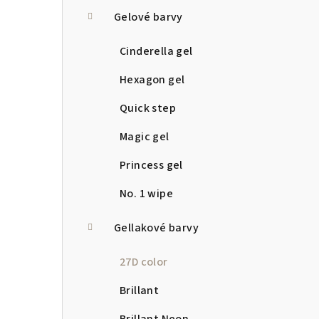
a
Gelové barvy
n
Cinderella gel
n
Hexagon gel
í
Quick step
p
Magic gel
a
Princess gel
n
No. 1 wipe
e
Gellakové barvy
l
27D color
Brillant