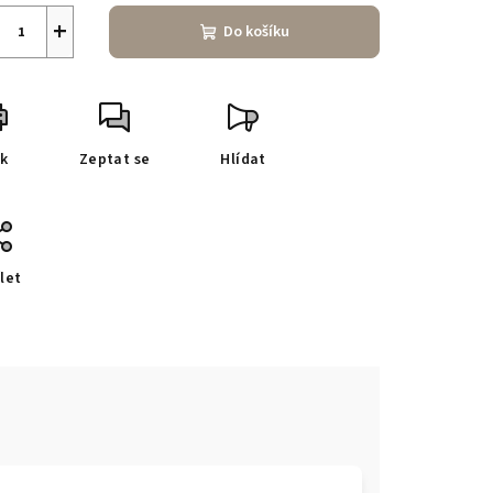
+
Do košíku
sk
Zeptat se
Hlídat
let