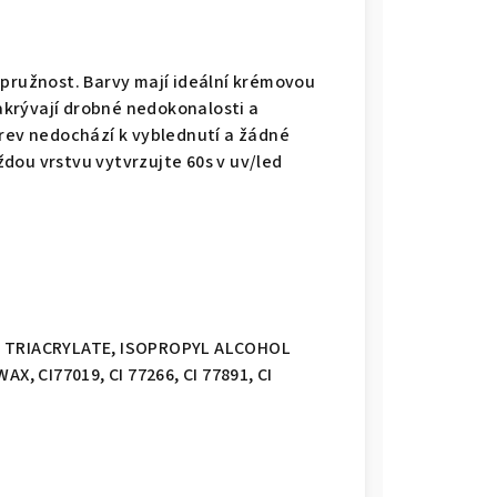
 pružnost. Barvy mají ideální krémovou
krývají drobné nedokonalosti a
arev nedochází k vyblednutí a žádné
dou vrstvu vytvrzujte 60s v uv/led
 TRIACRYLATE, ISOPROPYL ALCOHOL
 CI77019, CI 77266, CI 77891, CI