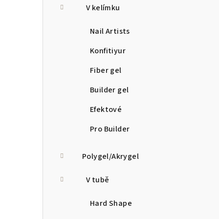
V kelímku
Nail Artists
Konfitiyur
Fiber gel
Builder gel
Efektové
Pro Builder
Polygel/Akrygel
V tubě
Hard Shape