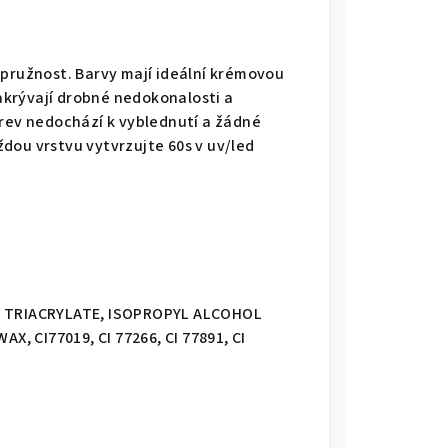
 pružnost. Barvy mají ideální krémovou
krývají drobné nedokonalosti a
arev nedochází k vyblednutí a žádné
dou vrstvu vytvrzujte 60s v uv/led
 TRIACRYLATE, ISOPROPYL ALCOHOL
 CI77019, CI 77266, CI 77891, CI