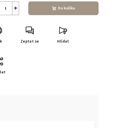
+
Do košíku
sk
Zeptat se
Hlídat
let