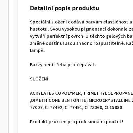
Detailní popis produktu
Speciální složení dodává barvám elastičnost a
hustotu. Svou vysokou pigmentací dokonale za
vytváří perfektní povrch. U těchto gelových b
změně odstínu! Jsou snadno rozpustitelné. Kaž
lampě.
Barvy není třeba protřepávat.
SLOŽENÍ:
ACRYLATES COPOLYMER, TRIMETHYLOLPROPANE
,DIMETHICONE BENTONITE, MICROCRYSTALLINE WAX,
77007, CI 77492, CI 77491, CI 73360, CI 15880
Produkt je určen pro profesionální použití!