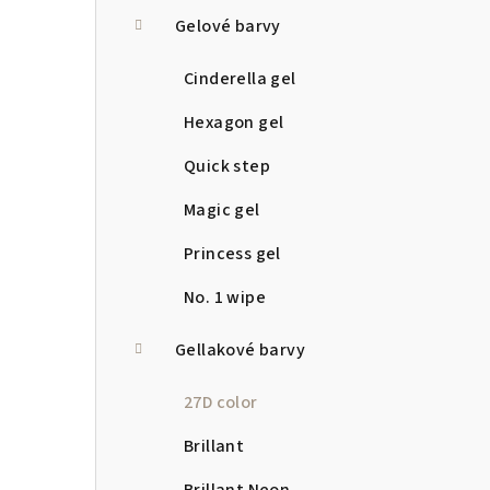
a
Gelové barvy
n
Cinderella gel
n
Hexagon gel
í
Quick step
p
Magic gel
a
Princess gel
n
No. 1 wipe
e
Gellakové barvy
l
27D color
Brillant