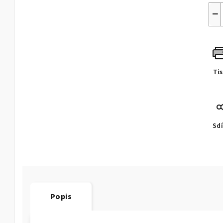
−
Ti
Sdí
Popis