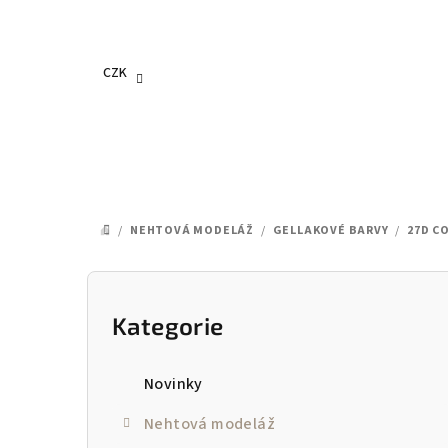
Přejít
na
obsah
CZK
/
NEHTOVÁ MODELÁŽ
/
GELLAKOVÉ BARVY
/
27D C
DOMŮ
P
o
Kategorie
Přeskočit
kategorie
s
Novinky
t
Nehtová modeláž
r