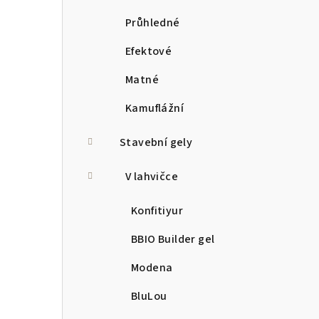
Průhledné
Efektové
Matné
Kamuflážní
Stavební gely
V lahvičce
Konfitiyur
BBIO Builder gel
Modena
BluLou