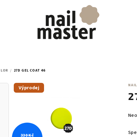
OLOR
/
27D GEL COAT 46
NAIL
Výprodej
2
Prů
Neo
hod
pro
Spe
330 Kč