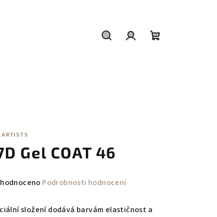
Hledat
Přihlášení
Nákupní
košík
 ARTISTS
7D Gel COAT 46
měrné
hodnoceno
Podrobnosti hodnocení
nocení
duktu
ciální složení dodává barvám elastičnost a