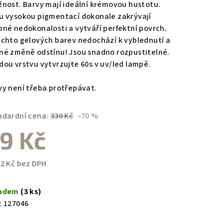
žnost. Barvy mají ideální krémovou hustotu.
u vysokou pigmentací dokonale zakrývají
bné nedokonalosti a vytváří perfektní povrch.
ěchto gelových barev nedochází k vyblednutí a
zdiček.
né změně odstínu! Jsou snadno rozpustitelné.
dou vrstvu vytvrzujte 60s v uv/led lampě.
vy není třeba protřepávat.
ndardní cena:
330 Kč
–70 %
9 Kč
82 Kč bez DPH
ná
a:
ladem
(3 ks)
:
127046