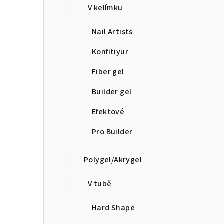
V kelímku
Nail Artists
Konfitiyur
Fiber gel
Builder gel
Efektové
Pro Builder
Polygel/Akrygel
V tubě
Hard Shape