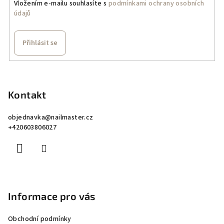
Vložením e-mailu souhlasíte s
podmínkami ochrany osobních
údajů
Přihlásit se
Z
á
p
Kontakt
a
objednavka
@
nailmaster.cz
t
+420603806027
í
Informace pro vás
Obchodní podmínky