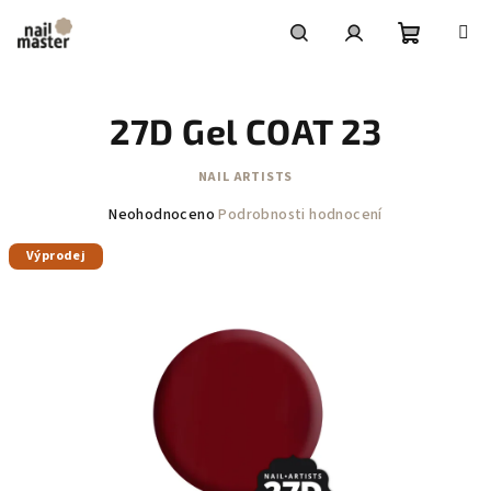
Přejít
na
obsah
Nákupní
Hledat
Přihlášení
27D Gel COAT 23
košík
NAIL ARTISTS
Průměrné
Neohodnoceno
Podrobnosti hodnocení
hodnocení
Výprodej
produktu
je
0,0
z
5
hvězdiček.