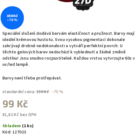
330 Kč
–70 %
Speciální složení dodává barvám elastičnost a pružnost. Barvy mají
ideální krémovou hustotu. Svou vysokou pigmentací dokonale
zakrývají drobné nedokonalosti a vytváří perfektní povrch. U
těchto gelových barev nedochází k vyblednutí a žádné změně
odstínu! Jsou snadno rozpustitelné. Každou vrstvu vytvrzujte 60s v
uv/led lampě.
Barvy není třeba protřepávat.
standardní cena:
330 Kč
–70 %
99 Kč
81,82 Kč bez DPH
Měrná
Skladem
(1 ks)
cena:
Kód:
127023