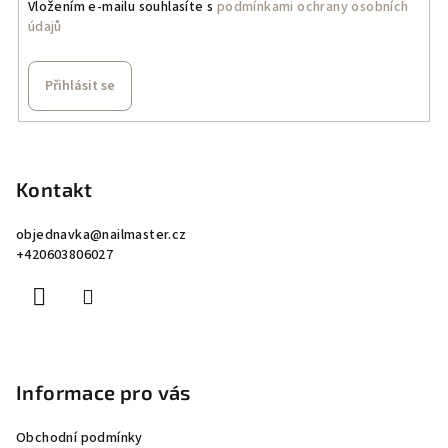
Vložením e-mailu souhlasíte s
podmínkami ochrany osobních
údajů
Přihlásit se
Z
á
p
Kontakt
a
objednavka
@
nailmaster.cz
t
+420603806027
í
Informace pro vás
Obchodní podmínky