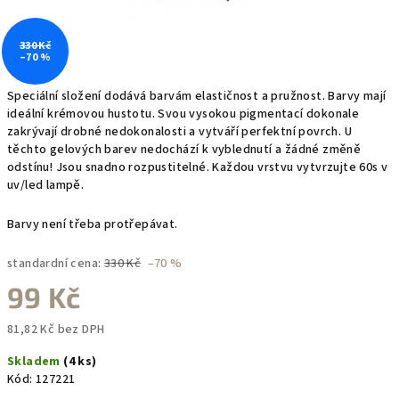
330 Kč
–70 %
Speciální složení dodává barvám elastičnost a pružnost. Barvy mají
ideální krémovou hustotu. Svou vysokou pigmentací dokonale
zakrývají drobné nedokonalosti a vytváří perfektní povrch. U
těchto gelových barev nedochází k vyblednutí a žádné změně
odstínu! Jsou snadno rozpustitelné. Každou vrstvu vytvrzujte 60s v
uv/led lampě.
Barvy není třeba protřepávat.
standardní cena:
330 Kč
–70 %
99 Kč
81,82 Kč bez DPH
Měrná
Skladem
(4 ks)
cena:
Kód:
127221