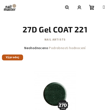
Přejít
na
obsah
Nákupní
Hledat
Přihlášení
27D Gel COAT 221
košík
NAIL ARTISTS
Průměrné
Neohodnoceno
Podrobnosti hodnocení
hodnocení
Výprodej
produktu
je
0,0
z
5
hvězdiček.