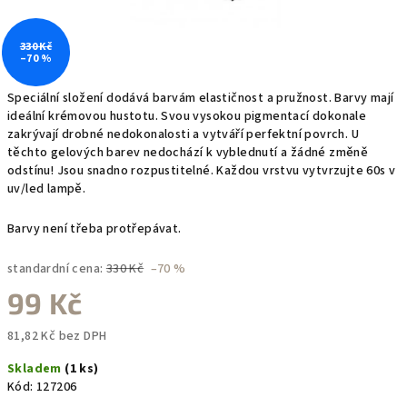
330 Kč
–70 %
Speciální složení dodává barvám elastičnost a pružnost. Barvy mají
ideální krémovou hustotu. Svou vysokou pigmentací dokonale
zakrývají drobné nedokonalosti a vytváří perfektní povrch. U
těchto gelových barev nedochází k vyblednutí a žádné změně
odstínu! Jsou snadno rozpustitelné. Každou vrstvu vytvrzujte 60s v
uv/led lampě.
Barvy není třeba protřepávat.
standardní cena:
330 Kč
–70 %
99 Kč
81,82 Kč bez DPH
Měrná
Skladem
(1 ks)
cena:
Kód:
127206