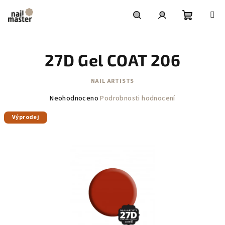
Přejít
na
obsah
Nákupní
Hledat
Přihlášení
27D Gel COAT 206
košík
NAIL ARTISTS
Průměrné
Neohodnoceno
Podrobnosti hodnocení
hodnocení
Výprodej
produktu
je
0,0
z
5
hvězdiček.