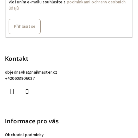
Vložením e-mailu souhlasíte s
podmínkami ochrany osobních
údajů
Přihlásit se
Z
á
p
Kontakt
a
objednavka
@
nailmaster.cz
t
+420603806027
í
Informace pro vás
Obchodní podmínky