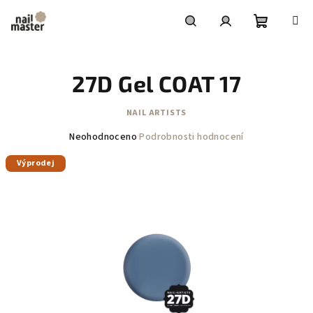
Přejít
na
obsah
Nákupní
Hledat
Přihlášení
27D Gel COAT 17
košík
NAIL ARTISTS
Průměrné
Neohodnoceno
Podrobnosti hodnocení
hodnocení
Výprodej
produktu
je
0,0
z
5
hvězdiček.