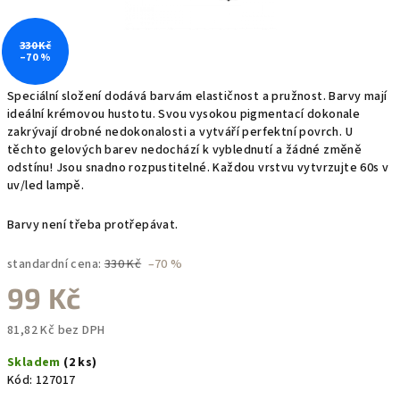
330 Kč
–70 %
Speciální složení dodává barvám elastičnost a pružnost. Barvy mají
ideální krémovou hustotu. Svou vysokou pigmentací dokonale
zakrývají drobné nedokonalosti a vytváří perfektní povrch. U
těchto gelových barev nedochází k vyblednutí a žádné změně
odstínu! Jsou snadno rozpustitelné. Každou vrstvu vytvrzujte 60s v
uv/led lampě.
Barvy není třeba protřepávat.
standardní cena:
330 Kč
–70 %
99 Kč
81,82 Kč bez DPH
Měrná
Skladem
(2 ks)
cena:
Kód:
127017