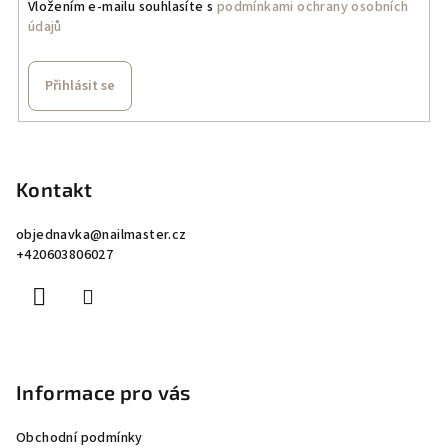
Vložením e-mailu souhlasíte s
podmínkami ochrany osobních
údajů
Přihlásit se
Z
á
p
Kontakt
a
objednavka
@
nailmaster.cz
t
+420603806027
í
Informace pro vás
Obchodní podmínky