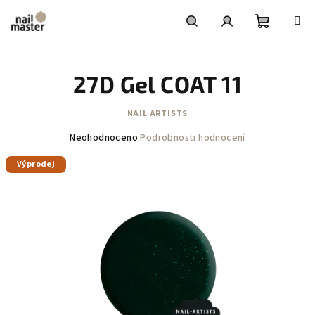
Přejít
na
obsah
Nákupní
Hledat
Přihlášení
27D Gel COAT 11
košík
NAIL ARTISTS
Průměrné
Neohodnoceno
Podrobnosti hodnocení
hodnocení
Výprodej
produktu
je
0,0
z
5
hvězdiček.