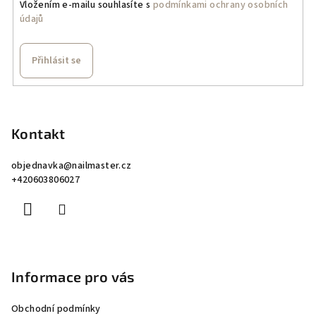
Vložením e-mailu souhlasíte s
podmínkami ochrany osobních
údajů
Přihlásit se
Z
á
p
Kontakt
a
objednavka
@
nailmaster.cz
t
+420603806027
í
Informace pro vás
Obchodní podmínky