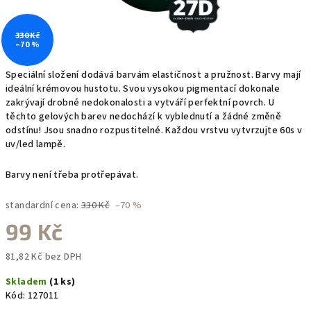
330 Kč
–70 %
Speciální složení dodává barvám elastičnost a pružnost. Barvy mají
ideální krémovou hustotu. Svou vysokou pigmentací dokonale
zakrývají drobné nedokonalosti a vytváří perfektní povrch. U
těchto gelových barev nedochází k vyblednutí a žádné změně
odstínu! Jsou snadno rozpustitelné. Každou vrstvu vytvrzujte 60s v
uv/led lampě.
Barvy není třeba protřepávat.
standardní cena:
330 Kč
–70 %
99 Kč
81,82 Kč bez DPH
Měrná
Skladem
(1 ks)
cena:
Kód:
127011