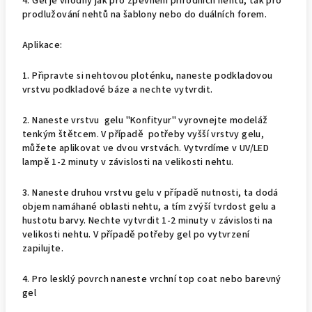
4. Gel je vhodný jak pro zpevnění přírodních nehtů, tak pro
prodlužování nehtů na šablony nebo do duálních forem.
Aplikace:
1. Připravte si nehtovou ploténku, naneste podkladovou
vrstvu podkladové báze a nechte vytvrdit.
2. Naneste vrstvu gelu "Konfityur" vyrovnejte modeláž
tenkým štětcem. V případě potřeby vyšší vrstvy gelu,
můžete aplikovat ve dvou vrstvách. Vytvrdíme v UV/LED
lampě 1-2 minuty v závislosti na velikosti nehtu.
3. Naneste druhou vrstvu gelu v případě nutnosti, ta dodá
objem namáhané oblasti nehtu, a tím zvýší tvrdost gelu a
hustotu barvy. Nechte vytvrdit 1-2 minuty v závislosti na
velikosti nehtu. V případě potřeby gel po vytvrzení
zapilujte.
4. Pro lesklý povrch naneste vrchní top coat nebo barevný
gel