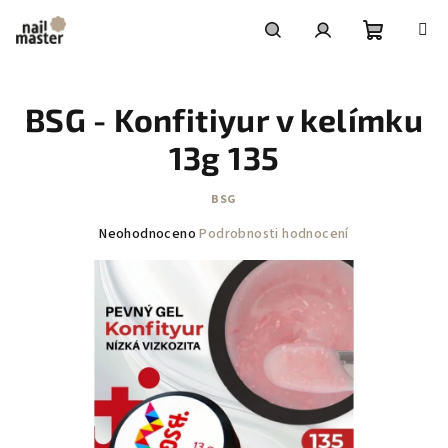
Přejít
na
obsah
Nákupní
Hledat
Přihlášení
BSG - Konfitiyur v kelímku
košík
13g 135
BSG
Průměrné
Neohodnoceno
Podrobnosti hodnocení
hodnocení
produktu
je
0,0
z
5
hvězdiček.