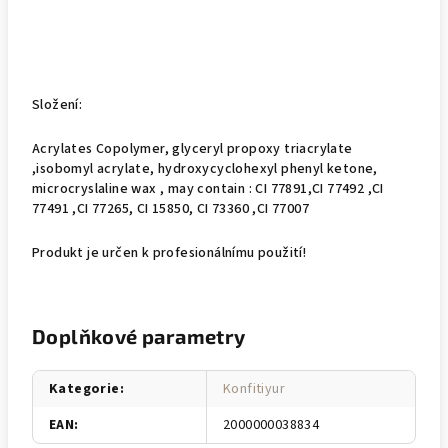
Složení:
Acrylates Copolymer, glyceryl propoxy triacrylate
,isobomyl acrylate, hydroxycyclohexyl phenyl ketone,
microcryslaline wax , may contain : CI 77891,CI 77492 ,CI
77491 ,CI 77265, CI 15850, CI 73360 ,CI 77007
Produkt je určen k profesionálnímu použití!
Doplňkové parametry
Kategorie
:
Konfitiyur
EAN
:
2000000038834