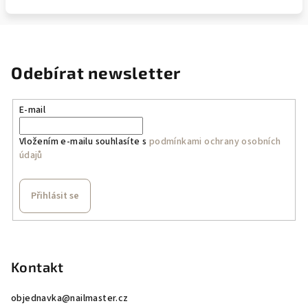
Odebírat newsletter
E-mail
Vložením e-mailu souhlasíte s
podmínkami ochrany osobních
údajů
Přihlásit se
Z
á
p
Kontakt
a
objednavka
@
nailmaster.cz
t