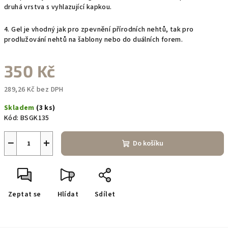
druhá vrstva s vyhlazující kapkou.
4. Gel je vhodný jak pro zpevnění přírodních nehtů, tak pro
prodlužování nehtů na šablony nebo do duálních forem.
350 Kč
289,26 Kč bez DPH
Měrná
Skladem
(3 ks)
cena:
Kód:
BSGK135
−
+
Do košíku
Zeptat se
Hlídat
Sdílet