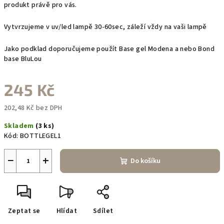
produkt právě pro vás.
Vytvrzujeme v uv/led lampě 30-60sec, záleží vždy na vaši lampě
Jako podklad doporučujeme použít Base gel Modena a nebo Bond
base BluLou
245 Kč
202,48 Kč bez DPH
Měrná
Skladem
(3 ks)
cena:
Kód:
BOTTLEGEL1
−
+
Do košíku
Zeptat se
Hlídat
Sdílet