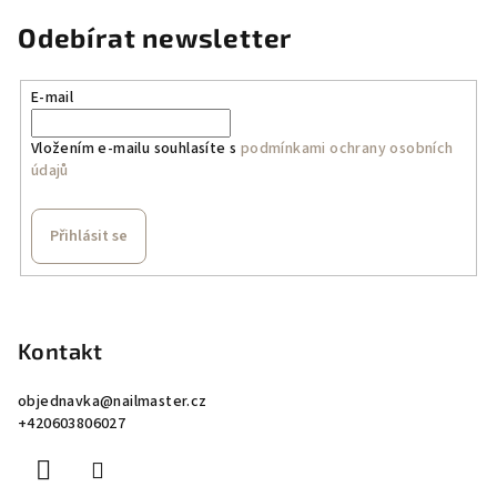
Odebírat newsletter
E-mail
Vložením e-mailu souhlasíte s
podmínkami ochrany osobních
údajů
Přihlásit se
Z
á
p
Kontakt
a
objednavka
@
nailmaster.cz
t
+420603806027
í