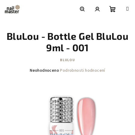
Přejít
na
obsah
Nákupní
Hledat
Přihlášení
BluLou - Bottle Gel BluLou
košík
9ml - 001
BLULOU
Průměrné
Neohodnoceno
Podrobnosti hodnocení
hodnocení
produktu
je
0,0
z
5
hvězdiček.