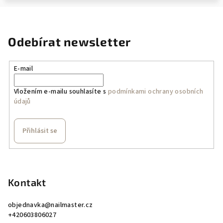
Odebírat newsletter
E-mail
Vložením e-mailu souhlasíte s
podmínkami ochrany osobních
údajů
Přihlásit se
Z
á
p
Kontakt
a
objednavka
@
nailmaster.cz
t
+420603806027