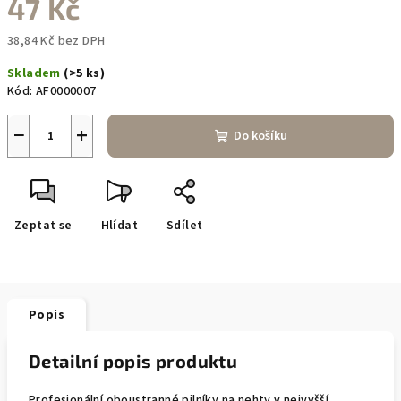
47 Kč
38,84 Kč bez DPH
Měrná
Skladem
(>5 ks)
cena:
Kód:
AF0000007
−
+
Do košíku
Zeptat se
Hlídat
Sdílet
Popis
Detailní popis produktu
Profesionální oboustranné pilníky na nehty v nejvyšší