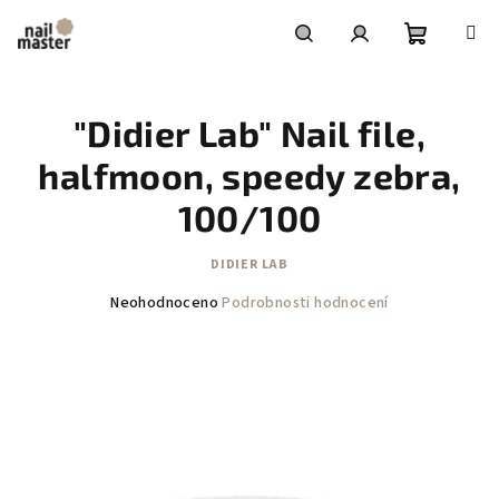
Přejít
na
obsah
Nákupní
Hledat
Přihlášení
"Didier Lab" Nail file,
košík
halfmoon, speedy zebra,
100/100
DIDIER LAB
Průměrné
Neohodnoceno
Podrobnosti hodnocení
hodnocení
produktu
je
0,0
z
5
hvězdiček.