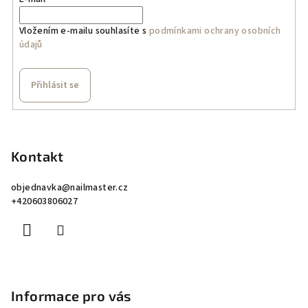
Vložením e-mailu souhlasíte s
podmínkami ochrany osobních
údajů
Přihlásit se
Z
á
p
Kontakt
a
objednavka
@
nailmaster.cz
t
+420603806027
í
Informace pro vás