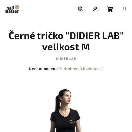
Přejít
na
obsah
Nákupní
Hledat
Přihlášení
Černé tričko "DIDIER LAB"
košík
velikost M
DIDIER LAB
Průměrné
Neohodnoceno
Podrobnosti hodnocení
hodnocení
produktu
je
0,0
z
5
hvězdiček.