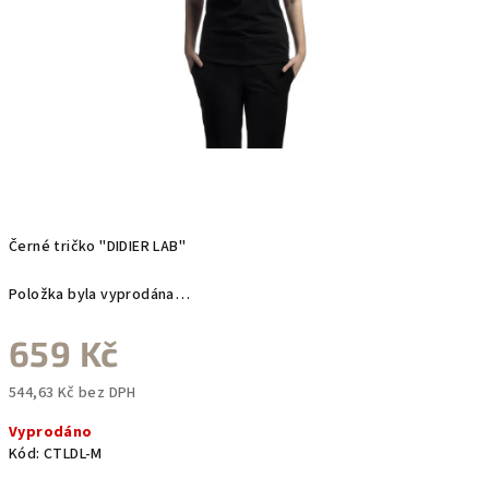
Černé tričko "DIDIER LAB"
Položka byla vyprodána…
659 Kč
544,63 Kč bez DPH
Měrná
Vyprodáno
cena:
Kód:
CTLDL-M