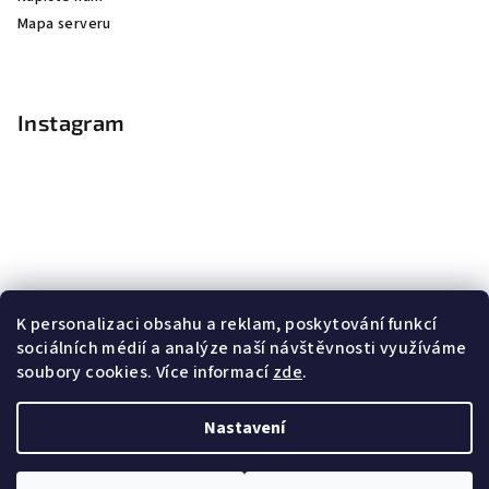
Mapa serveru
Instagram
K personalizaci obsahu a reklam, poskytování funkcí
sociálních médií a analýze naší návštěvnosti využíváme
soubory cookies. Více informací
zde
.
Sledovat na Instagramu
Nastavení
Copyright 2026
Nail Master
. Všechna práva vyhrazena.
Upravit nastavení cookies