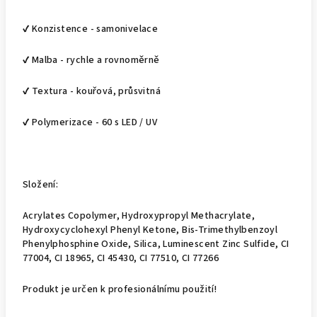
✔ Konzistence - samonivelace
✔ Malba - rychle a rovnoměrně
✔ Textura - kouřová, průsvitná
✔ Polymerizace - 60 s LED / UV
Složení:
Acrylates Copolymer, Hydroxypropyl Methacrylate,
Hydroxycyclohexyl Phenyl Ketone, Bis-Trimethylbenzoyl
Phenylphosphine Oxide, Silica, Luminescent Zinc Sulfide, CI
77004, CI 18965, CI 45430, CI 77510, CI 77266
Produkt je určen k profesionálnímu použití!