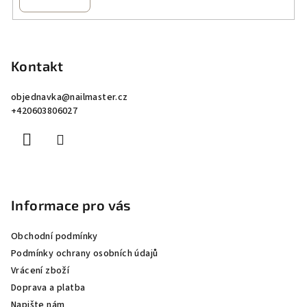
Z
á
p
Kontakt
a
objednavka
@
nailmaster.cz
t
+420603806027
í
Informace pro vás
Obchodní podmínky
Podmínky ochrany osobních údajů
Vrácení zboží
Doprava a platba
Napište nám