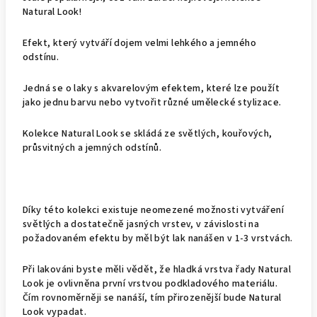
Natural Look!
Efekt, který vytváří dojem velmi lehkého a jemného
odstínu.
Jedná se o laky s akvarelovým efektem, které lze použít
jako jednu barvu nebo vytvořit různé umělecké stylizace.
Kolekce Natural Look se skládá ze světlých, kouřových,
průsvitných a jemných odstínů.
Díky této kolekci existuje neomezené možnosti vytváření
světlých a dostatečně jasných vrstev, v závislosti na
požadovaném efektu by měl být lak nanášen v 1-3 vrstvách.
Při lakováni byste měli vědět, že hladká vrstva řady Natural
Look je ovlivněna první vrstvou podkladového materiálu.
Čím rovnoměrněji se nanáší, tím přirozenější bude Natural
Look vypadat.