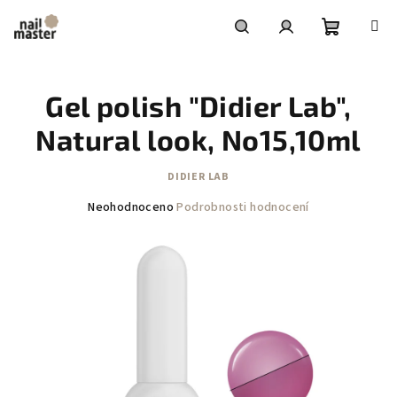
Přejít
na
obsah
Nákupní
Hledat
Přihlášení
Gel polish "Didier Lab",
košík
Natural look, No15,10ml
DIDIER LAB
Průměrné
Neohodnoceno
Podrobnosti hodnocení
hodnocení
produktu
je
0,0
z
5
hvězdiček.