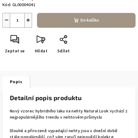
Kód:
GL00004041
−
+
Do košíku
Zeptat se
Hlídat
Sdílet
Popis
Detailní popis produktu
Nový vzorec hybridního laku na nehty Natural Look vychází z
nejpopulárnějšího trendu v nehtovém průmyslu
Dlouhé a přirozeně vypadající nehty jsou v dnešní době
stále populárnější, což vám zaručí nejnovější kolekce