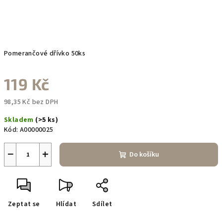
Pomerančové dřívko 50ks
119 Kč
98,35 Kč bez DPH
Měrná
Skladem
(>5 ks)
cena:
Kód:
A00000025
−
+
Do košíku
Zeptat se
Hlídat
Sdílet