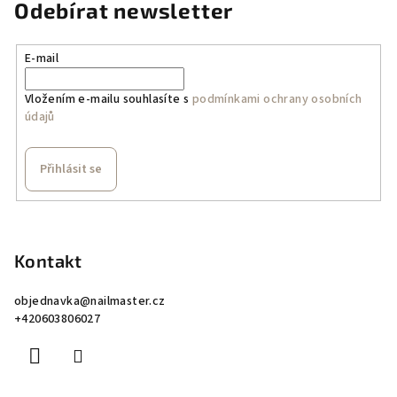
Odebírat newsletter
E-mail
Vložením e-mailu souhlasíte s
podmínkami ochrany osobních
údajů
Přihlásit se
Z
á
p
Kontakt
a
objednavka
@
nailmaster.cz
t
+420603806027
í