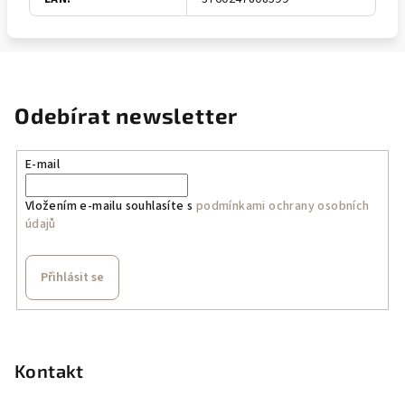
Odebírat newsletter
E-mail
Vložením e-mailu souhlasíte s
podmínkami ochrany osobních
údajů
Přihlásit se
Z
á
p
Kontakt
a