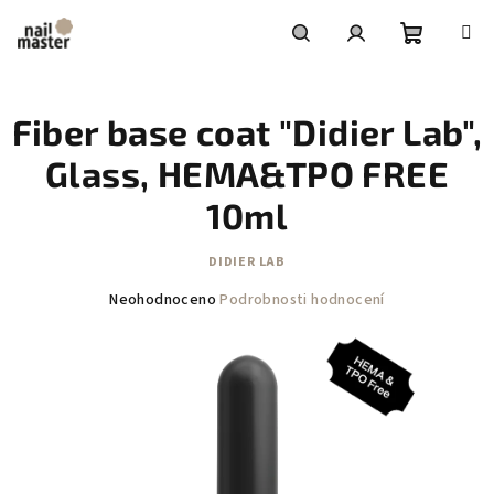
Přejít
na
obsah
Nákupní
Hledat
Přihlášení
Fiber base coat "Didier Lab",
košík
Glass, HEMA&TPO FREE
10ml
DIDIER LAB
Průměrné
Neohodnoceno
Podrobnosti hodnocení
hodnocení
produktu
je
0,0
z
5
hvězdiček.