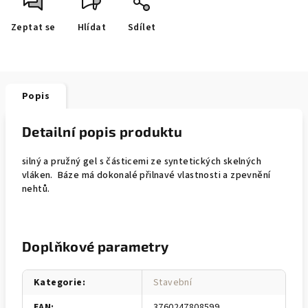
Zeptat se
Hlídat
Sdílet
Popis
Detailní popis produktu
silný a pružný gel s částicemi ze syntetických skelných
vláken. Báze má dokonalé přilnavé vlastnosti a zpevnění
nehtů.
Doplňkové parametry
Kategorie
:
Stavební
EAN
:
3760247808599