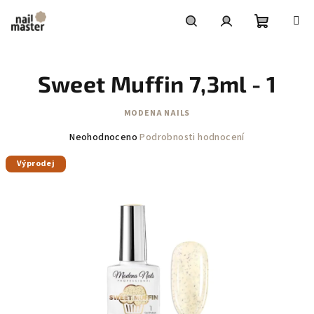
Přejít
na
obsah
Nákupní
Hledat
Přihlášení
Sweet Muffin 7,3ml - 1
košík
MODENA NAILS
Průměrné
Neohodnoceno
Podrobnosti hodnocení
hodnocení
Výprodej
produktu
je
0,0
z
5
hvězdiček.