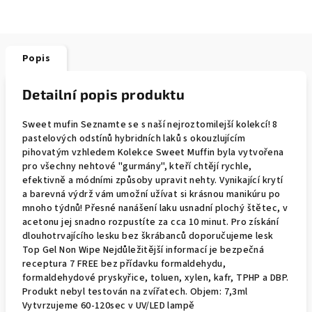
Popis
Detailní popis produktu
Sweet mufin Seznamte se s naší nejroztomilejší kolekcí! 8
pastelových odstínů hybridních laků s okouzlujícím
pihovatým vzhledem Kolekce Sweet Muffin byla vytvořena
pro všechny nehtové "gurmány", kteří chtějí rychle,
efektivně a módními způsoby upravit nehty. Vynikající krytí
a barevná výdrž vám umožní užívat si krásnou manikúru po
mnoho týdnů! Přesné nanášení laku usnadní plochý štětec, v
acetonu jej snadno rozpustíte za cca 10 minut. Pro získání
dlouhotrvajícího lesku bez škrábanců doporučujeme lesk
Top Gel Non Wipe Nejdůležitější informací je bezpečná
receptura 7 FREE bez přídavku formaldehydu,
formaldehydové pryskyřice, toluen, xylen, kafr, TPHP a DBP.
Produkt nebyl testován na zvířatech. Objem: 7,3ml
Vytvrzujeme 60-120sec v UV/LED lampě