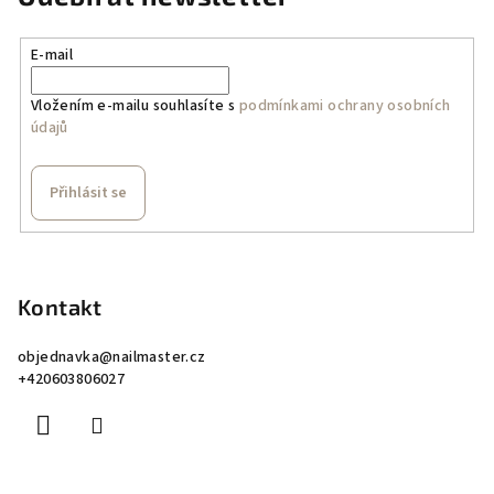
E-mail
Vložením e-mailu souhlasíte s
podmínkami ochrany osobních
údajů
Přihlásit se
Z
á
p
Kontakt
a
objednavka
@
nailmaster.cz
t
+420603806027
í