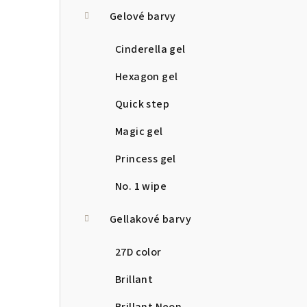
a
Gelové barvy
n
Cinderella gel
n
Hexagon gel
í
Quick step
p
Magic gel
a
Princess gel
n
No. 1 wipe
e
Gellakové barvy
l
27D color
Brillant