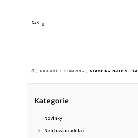
Přejít
na
obsah
CZK
/
NAIL ART
/
STAMPING
/
STAMPING PLATE.9 - PLA
DOMŮ
P
o
Kategorie
Přeskočit
kategorie
s
Novinky
t
Nehtová modeláž
r