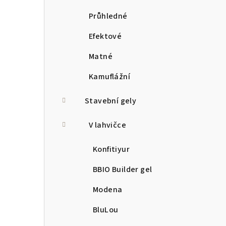
Průhledné
Efektové
Matné
Kamuflážní
Stavební gely
V lahvičce
Konfitiyur
BBIO Builder gel
Modena
BluLou