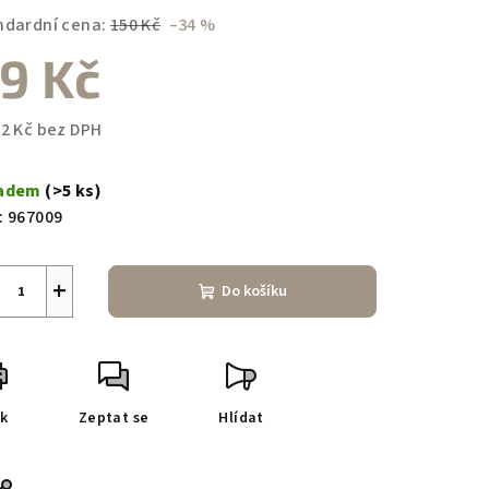
duktu
ndardní cena:
150 Kč
–34 %
9 Kč
82 Kč bez DPH
zdiček.
ná
a:
ladem
(>5 ks)
:
967009
+
Do košíku
sk
Zeptat se
Hlídat