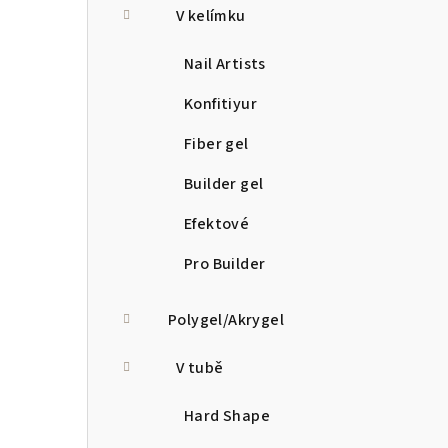
V kelímku
Nail Artists
Konfitiyur
Fiber gel
Builder gel
Efektové
Pro Builder
Polygel/Akrygel
V tubě
Hard Shape