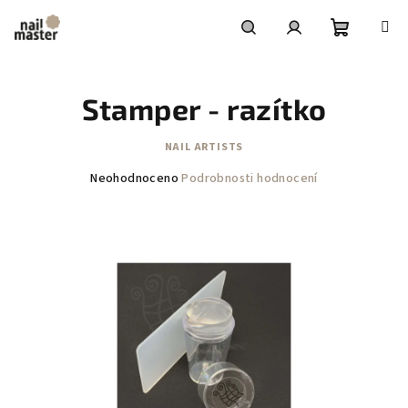
Přejít
na
obsah
Nákupní
Hledat
Přihlášení
Stamper - razítko
košík
NAIL ARTISTS
Průměrné
Neohodnoceno
Podrobnosti hodnocení
hodnocení
produktu
je
0,0
z
5
hvězdiček.