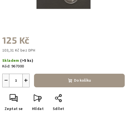
125 Kč
103,31 Kč bez DPH
Měrná
Skladem
(>5 ks)
cena:
Kód:
967000
−
+
Do košíku
Zeptat se
Hlídat
Sdílet