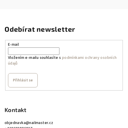
Odebírat newsletter
E-mail
Vložením e-mailu souhlasíte s
podmínkami ochrany osobních
údajů
Přihlásit se
Z
á
p
Kontakt
a
objednavka
@
nailmaster.cz
t