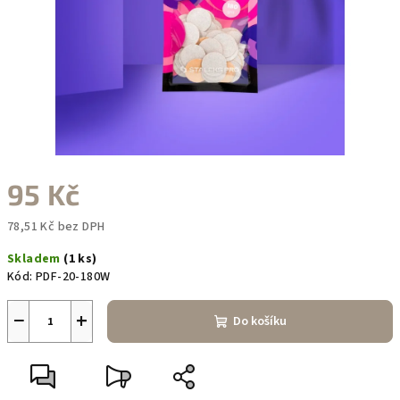
95 Kč
78,51 Kč bez DPH
Měrná
Skladem
(1 ks)
cena:
Kód:
PDF-20-180W
−
+
Do košíku