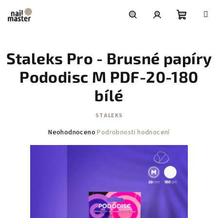
Přejít
na
obsah
Nákupní
Hledat
Přihlášení
Staleks Pro - Brusné papíry
košík
Pododisc M PDF-20-180
bílé
STALEKS
Průměrné
Neohodnoceno
Podrobnosti hodnocení
hodnocení
produktu
je
0,0
z
5
hvězdiček.