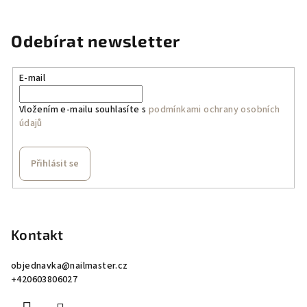
Odebírat newsletter
E-mail
Vložením e-mailu souhlasíte s
podmínkami ochrany osobních
údajů
Přihlásit se
Z
á
p
Kontakt
a
objednavka
@
nailmaster.cz
t
+420603806027
í