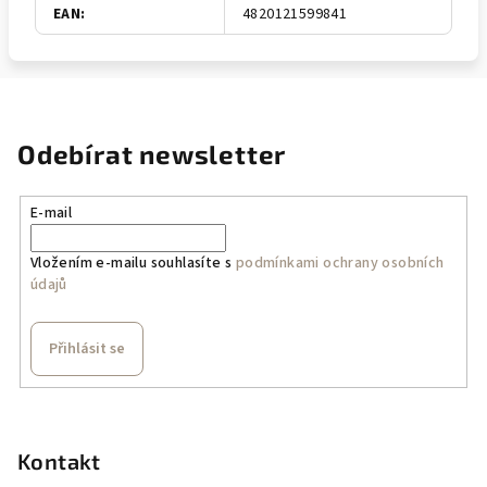
EAN
:
4820121599841
Odebírat newsletter
E-mail
Vložením e-mailu souhlasíte s
podmínkami ochrany osobních
údajů
Přihlásit se
Z
á
p
Kontakt