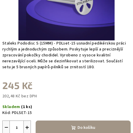
Staleks Pododisc S (15MM) - PDLset-15 usnadní pedikérskou práci
rychlým a jednoduchým způsobem. Poskytuje lepší a preciznější
zpracování pokožky chodidel. Vyrobeno z vysoce kvalitní
nerezavějící oceli. Může se dezinfikovat a sterilizovat. Součástí
setu je 5 brusných papírů-pilníků se zrnitostí 180.
245 Kč
202,48 Kč bez DPH
Měrná
Skladem
(1 ks)
cena:
Kód:
PDLSET-15
−
+
Do košíku