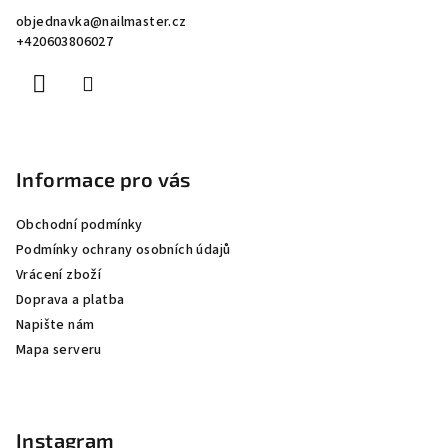
a
objednavka
@
nailmaster.cz
t
+420603806027
í
Informace pro vás
Obchodní podmínky
Podmínky ochrany osobních údajů
Vrácení zboží
Doprava a platba
Napište nám
Mapa serveru
Instagram