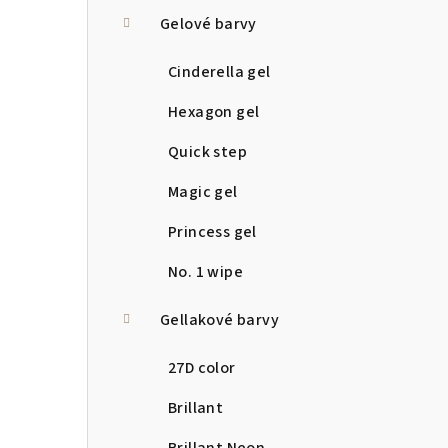
a
Gelové barvy
n
Cinderella gel
n
Hexagon gel
í
Quick step
p
Magic gel
a
Princess gel
n
No. 1 wipe
e
Gellakové barvy
l
27D color
Brillant