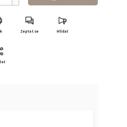
sk
Zeptat se
Hlídat
let