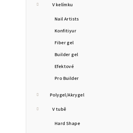
V kelímku
Nail Artists
Konfitiyur
Fiber gel
Builder gel
Efektové
Pro Builder
Polygel/Akrygel
V tubě
Hard Shape