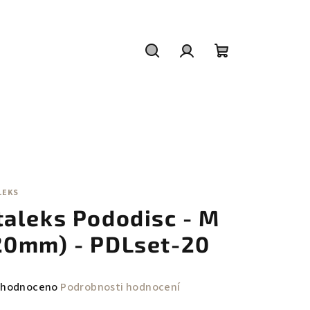
Hledat
Přihlášení
Nákupní
košík
LEKS
taleks Pododisc - M
20mm) - PDLset-20
měrné
hodnoceno
Podrobnosti hodnocení
nocení