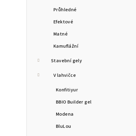
Průhledné
Efektové
Matné
Kamuflážní
Stavební gely
V lahvičce
Konfitiyur
BBIO Builder gel
Modena
BluLou