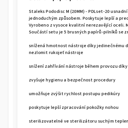
Staleks Pododisc M (20MM) - PDLset-20 usnadní
jednoduchým způsobem. Poskytuje lepší a prec
Vyrobeno z vysoce kvalitní nerezavějící oceli. 
Součástí setu je 5 brusných papírů-pilníků se zr
snížená hmotnost nástroje díky jedinečnému d
nezlomit rukojeť nástroje
snížení zahřívání nástroje během provozu dík
zvyšuje hygienu a bezpečnost procedury
umožňuje zvýšit rychlost postupu pedikúry
poskytuje lepší zpracování pokožky nohou
sterilizovatelné ve sterilizátoru suchým teple