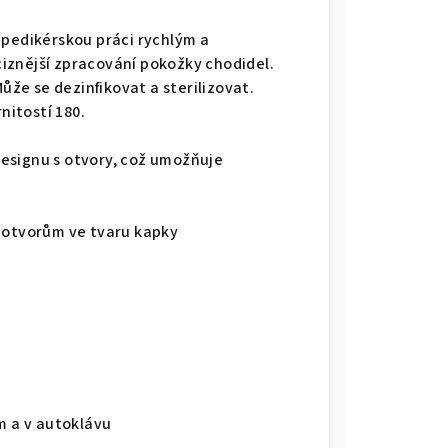
 pedikérskou práci rychlým a
iznější zpracování pokožky chodidel.
Může se dezinfikovat a sterilizovat.
nitostí 180.
esignu s otvory, což umožňuje
y otvorům ve tvaru kapky
m a v autoklávu