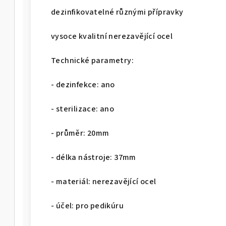
dezinfikovatelné různými přípravky
vysoce kvalitní nerezavějící ocel
Technické parametry:
- dezinfekce: ano
- sterilizace: ano
- průměr: 20mm
- délka nástroje: 37mm
- materiál: nerezavějící ocel
- účel: pro pedikúru