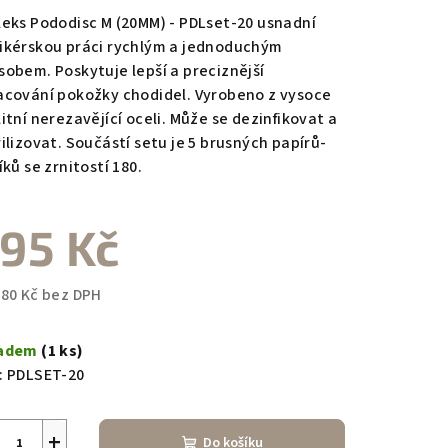
duktu
leks Pododisc M (20MM) - PDLset-20 usnadní
ikérskou práci rychlým a jednoduchým
sobem. Poskytuje lepší a preciznější
acování pokožky chodidel. Vyrobeno z vysoce
itní nerezavějící oceli. Může se dezinfikovat a
zdiček.
rilizovat. Součástí setu je 5 brusných papírů-
íků se zrnitostí 180.
95 Kč
,80 Kč bez DPH
ná
a:
ladem
(1 ks)
:
PDLSET-20
+
Do košíku