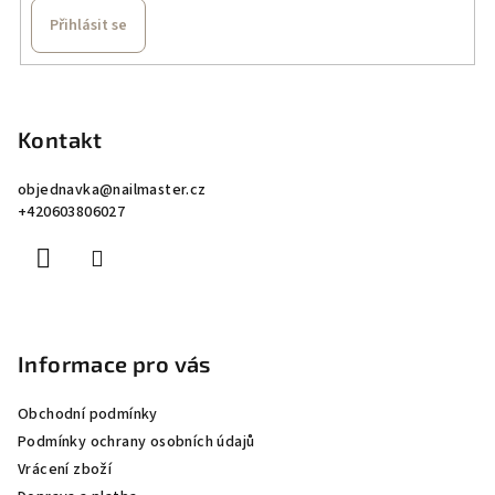
Přihlásit se
Z
á
p
Kontakt
a
objednavka
@
nailmaster.cz
t
+420603806027
í
Informace pro vás
Obchodní podmínky
Podmínky ochrany osobních údajů
Vrácení zboží