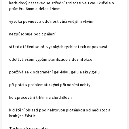
karbidový nástavec se střední zrnitostí ve tvaru kužele o
průměru 6mm a délce 14mm
vysoká pevnost a odolnost vůči vnějším vlivům
nezpůsobuje pocit pálení
střed otáčení se při vysokých rychlostech neposouvá
odolává všem typům sterilizace a dezinfekce
používá se k odstranění gel-laku, gelu a akrylgelu
při práci s problematickými přírodními nehty
ke zpracování trhlin na chodidlech
k čištění oblasti pod nehtovou ploténkou od nečistot a
hrubých částic
Technické parametry: