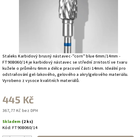
Staleks Karbidový brusný nástavec-"corn" blue 6mm/14mm -
FT90B060/14 je karbidový nástavec se střední zrnitostí ve tvaru
kužele o průměru 6mm a délce pracovní části 14mm. Ideální pro
odstraňování gel-lakového, gelového a akrylgelového materiálu.
Vyrobeno z vysoce kvalitních materiálů.
445 Kč
367,77 Kč bez DPH
Měrná
Skladem
(2 ks)
cena:
Kód:
FT90B060/14