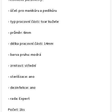
- účel: pro manikúru a pedikúru
- typ pracovní části: tvar kužele
- průměr: 6mm
- délka pracovní části: 14mm
- barva pruhu: modrá
- zrnitost: střední
- sterilizace: ano
- dezinfekce: ano
- rada: Expert
Počet: 1ks