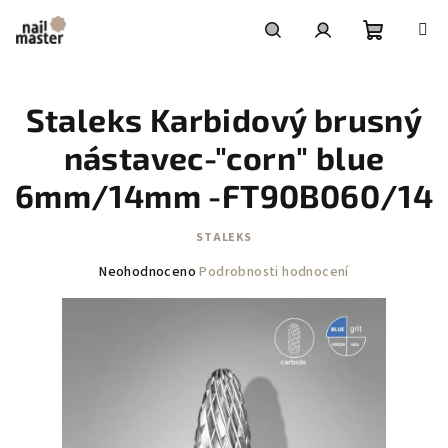
Přejít
na
obsah
Nákupní
Hledat
Přihlášení
Staleks Karbidový brusný
košík
nástavec-"corn" blue
6mm/14mm -FT90B060/14
STALEKS
Průměrné
Neohodnoceno
Podrobnosti hodnocení
hodnocení
produktu
je
0,0
z
5
hvězdiček.