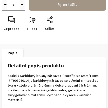
−
+
Do košíku
Zeptat se
Hlídat
Sdílet
Popis
Detailní popis produktu
Staleks Karbidový brusný nástavec-"corn" blue 6mm/14mm
-FT90B060/14 je karbidový nástavec se střední zrnitostí ve
tvaru kužele o průměru 6mm a délce pracovní části 14mm.
Ideální pro odstraňování gel-lakového, gelového a
akrylgelového materiálu. Vyrobeno z vysoce kvalitních
materiálů.