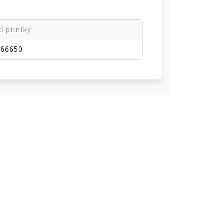
í pilníky
066650