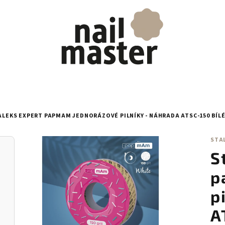
ALEKS EXPERT PAPMAM JEDNORÁZOVÉ PILNÍKY - NÁHRADA ATSC-150 BÍL
STA
S
p
p
A