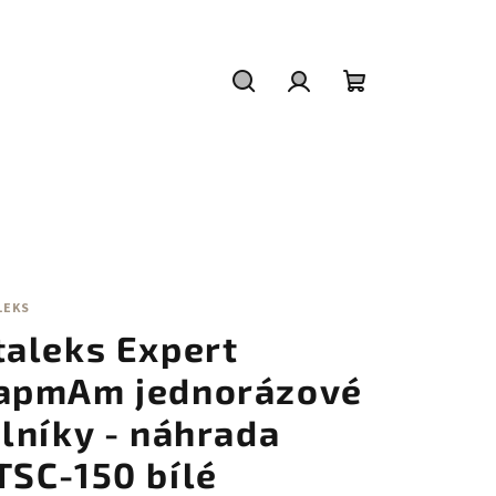
Hledat
Přihlášení
Nákupní
košík
É
LEKS
taleks Expert
apmAm jednorázové
ilníky - náhrada
TSC-150 bílé