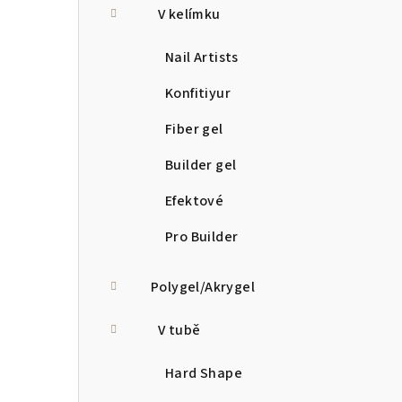
V kelímku
Nail Artists
Konfitiyur
Fiber gel
Builder gel
Efektové
Pro Builder
Polygel/Akrygel
V tubě
Hard Shape