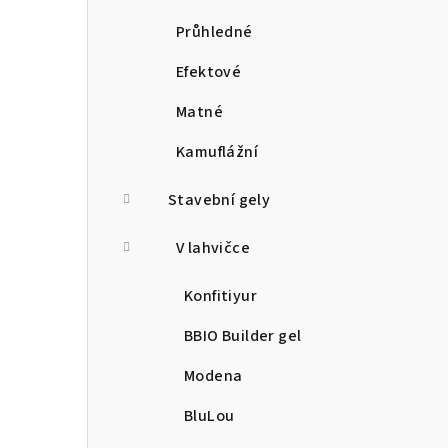
Průhledné
Efektové
Matné
Kamuflážní
Stavební gely
V lahvičce
Konfitiyur
BBIO Builder gel
Modena
BluLou