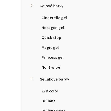
a
Gelové barvy
n
Cinderella gel
n
Hexagon gel
í
Quick step
p
Magic gel
a
Princess gel
n
No. 1 wipe
e
Gellakové barvy
l
27D color
Brillant