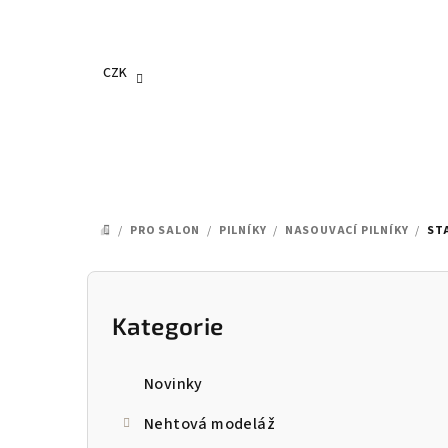
Přejít
na
obsah
CZK
/
PRO SALON
/
PILNÍKY
/
NASOUVACÍ PILNÍKY
/
ST
DOMŮ
P
o
Kategorie
Přeskočit
kategorie
s
Novinky
t
Nehtová modeláž
r