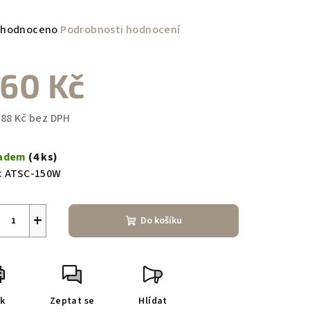
měrné
hodnoceno
Podrobnosti hodnocení
nocení
duktu
60 Kč
,88 Kč bez DPH
ná
zdiček.
a:
ladem
(4 ks)
:
ATSC-150W
+
Do košíku
sk
Zeptat se
Hlídat