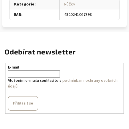
Kategorie
:
Nůžky
EAN
:
4820241067398
Odebírat newsletter
E-mail
Vložením e-mailu souhlasíte s
podmínkami ochrany osobních
údajů
Přihlásit se
Z
á