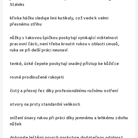
Staleks
křivka háčku sleduje linii kutikuly, což vede k velmi
přesnému střihu
nůžky s takovou špičkou poskytují vynikající viditelnost
pracovní části, není třeba kroutit rukou v oblasti sinusů,
ruka se při delší práci neunaví
tenké, úzké čepele poskytují snadný přístup ke kůžičce
rovné prodloužené rukojeti
čistý a přesný řez díky profesionálnímu ručnímu ostření
otvory na prsty standardní velikosti
snížení únavy rukou při práci díky jemnému a lehkému zdvihu
nůžek
dokonale leštěný povrch poskytuje dodatečnou odolnost