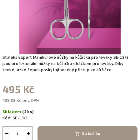
Staleks Expert Manikúrové nůžky na kůžičku pro leváky SE-13/3
jsou profesionální nůžky na kůžičku s háčkem pro leváky. Díky
tenké, úzké čepeli poskytují snadný přístup ke kůžičce.
495 Kč
409,09 Kč bez DPH
Měrná
Skladem
(2 ks)
cena:
Kód:
SE-13/3
−
+
Do košíku