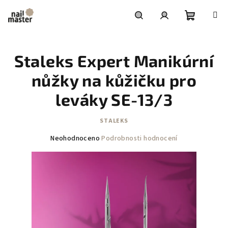
Přejít
na
obsah
Nákupní
Hledat
Přihlášení
Staleks Expert Manikúrní
košík
nůžky na kůžičku pro
leváky SE-13/3
STALEKS
Průměrné
Neohodnoceno
Podrobnosti hodnocení
hodnocení
produktu
je
0,0
z
5
hvězdiček.