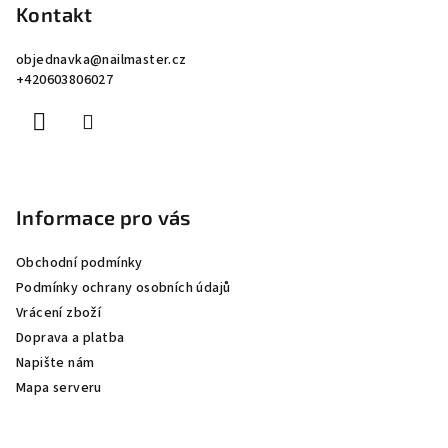
p
Kontakt
a
objednavka
@
nailmaster.cz
t
+420603806027
í
Informace pro vás
Obchodní podmínky
Podmínky ochrany osobních údajů
Vrácení zboží
Doprava a platba
Napište nám
Mapa serveru