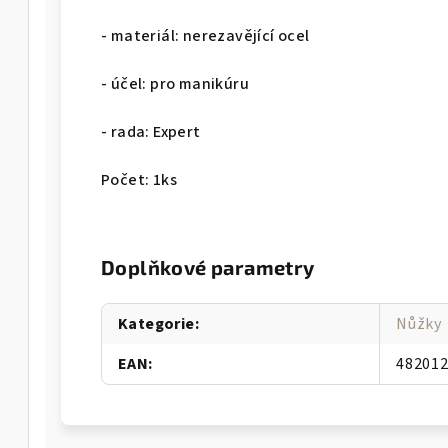
- materiál: nerezavějící ocel
- účel: pro manikúru
- rada: Expert
Počet: 1ks
Doplňkové parametry
Kategorie
:
Nůžky
EAN
:
48201