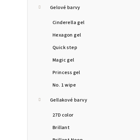
a
Gelové barvy
n
Cinderella gel
n
Hexagon gel
í
Quick step
p
Magic gel
a
Princess gel
n
No. 1 wipe
e
Gellakové barvy
l
27D color
Brillant