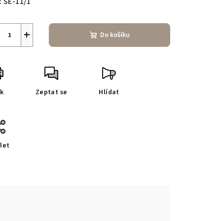
:
SE-11/1
+
Do košíku
sk
Zeptat se
Hlídat
let