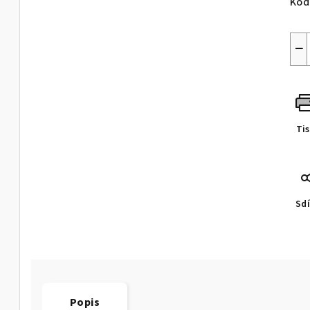
Kód
−
Ti
Sdí
Popis