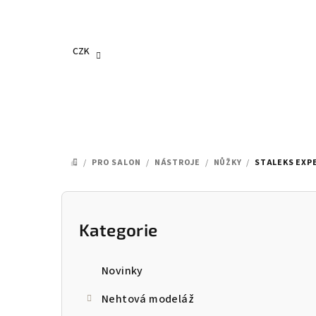
Přejít
na
obsah
CZK
/
PRO SALON
/
NÁSTROJE
/
NŮŽKY
/
STALEKS EXPE
DOMŮ
P
o
Kategorie
Přeskočit
kategorie
s
Novinky
t
Nehtová modeláž
r