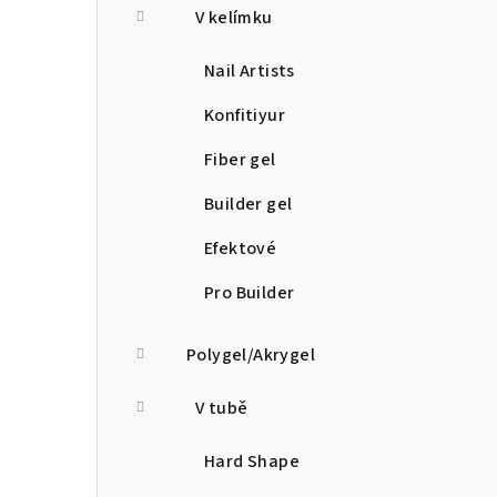
V kelímku
Nail Artists
Konfitiyur
Fiber gel
Builder gel
Efektové
Pro Builder
Polygel/Akrygel
V tubě
Hard Shape