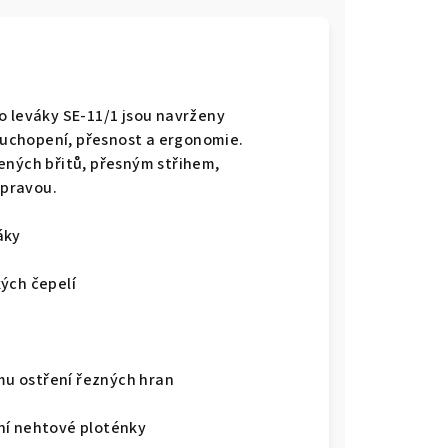
o leváky SE-11/1 jsou navrženy
é uchopení, přesnost a ergonomie.
ených břitů, přesným střihem,
úpravou.
áky
ých čepelí
ímu ostření řezných hran
ní nehtové ploténky