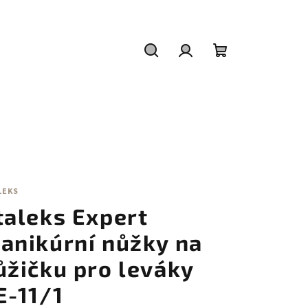
Hledat
Přihlášení
Nákupní
košík
LEKS
taleks Expert
anikúrní nůžky na
ůžičku pro leváky
E-11/1