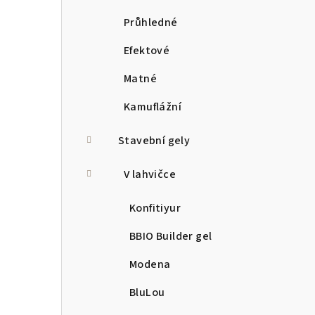
Průhledné
Efektové
Matné
Kamuflážní
Stavební gely
V lahvičce
Konfitiyur
BBIO Builder gel
Modena
BluLou