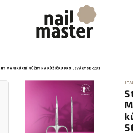
RT MANIKÚRNÍ NŮŽKY NA KŮŽIČKU PRO LEVÁKY SE-11/1
STA
S
M
k
S