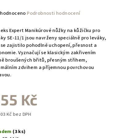
měrné
hodnoceno
Podrobnosti hodnocení
nocení
duktu
leks Expert Manikúrové nůžky na kůžičku pro
áky SE-11/1 jsou navrženy speciálně pro leváky,
 se zajistilo pohodlné uchopení, přesnost a
onomie. Vyznačují se klasickým zakřivením
ně broušených břitů, přesným střihem,
zdiček.
imálním zdvihem a příjemnou povrchovou
avou.
55 Kč
,03 Kč bez DPH
ná
a:
ladem
(3 ks)