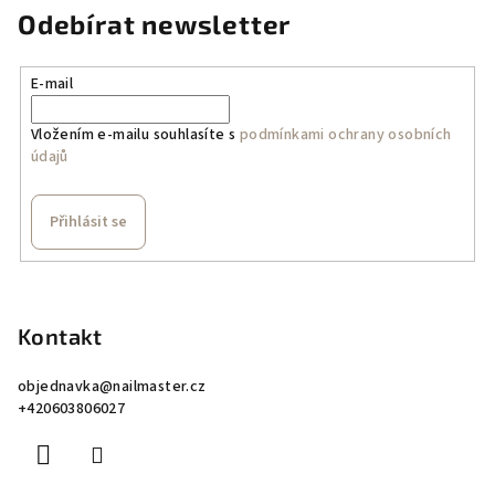
Odebírat newsletter
E-mail
Vložením e-mailu souhlasíte s
podmínkami ochrany osobních
údajů
Přihlásit se
Z
á
p
Kontakt
a
objednavka
@
nailmaster.cz
t
+420603806027
í