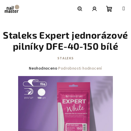
Přejít
na
obsah
Nákupní
Hledat
Přihlášení
Staleks Expert jednorázové
košík
pilníky DFE-40-150 bílé
STALEKS
Průměrné
Neohodnoceno
Podrobnosti hodnocení
hodnocení
produktu
je
0,0
z
5
hvězdiček.