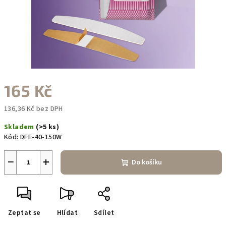
165 Kč
136,36 Kč bez DPH
Měrná
Skladem
(>5 ks)
cena:
Kód:
DFE-40-150W
−
+
Do košíku
Zeptat se
Hlídat
Sdílet