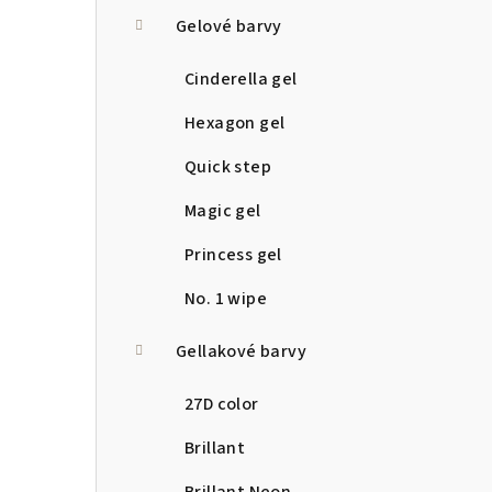
a
Gelové barvy
n
Cinderella gel
n
Hexagon gel
í
Quick step
p
Magic gel
a
Princess gel
n
No. 1 wipe
e
Gellakové barvy
l
27D color
Brillant