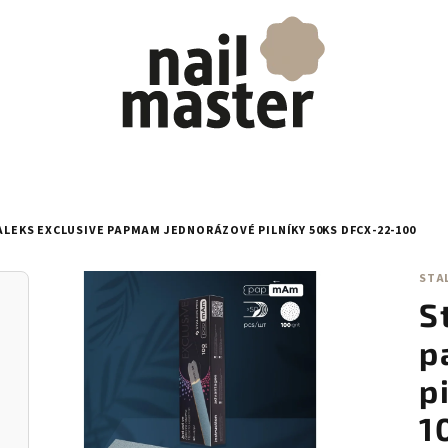
ALEKS EXCLUSIVE PAPMAM JEDNORÁZOVÉ PILNÍKY 50KS DFCX-22-100
STA
S
p
p
1