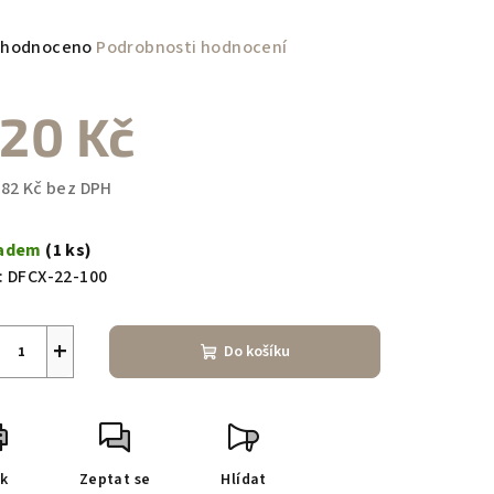
měrné
hodnoceno
Podrobnosti hodnocení
nocení
duktu
20 Kč
,82 Kč bez DPH
ná
zdiček.
a:
ladem
(1 ks)
:
DFCX-22-100
+
Do košíku
sk
Zeptat se
Hlídat