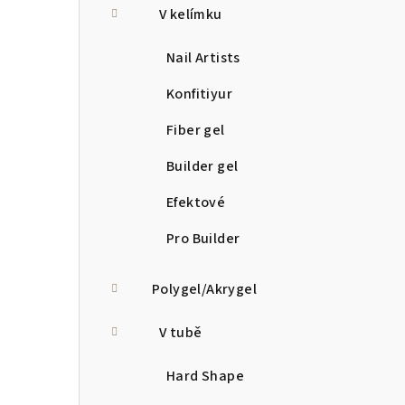
V kelímku
Nail Artists
Konfitiyur
Fiber gel
Builder gel
Efektové
Pro Builder
Polygel/Akrygel
V tubě
Hard Shape