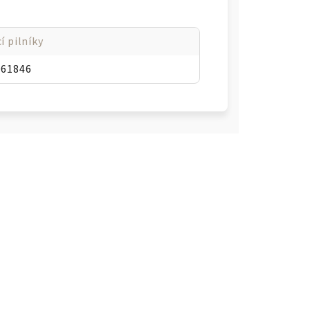
í pilníky
061846