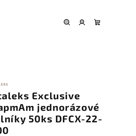
Hledat
Přihlášení
Nákupní
košík
LEKS
taleks Exclusive
apmAm jednorázové
ilníky 50ks DFCX-22-
00