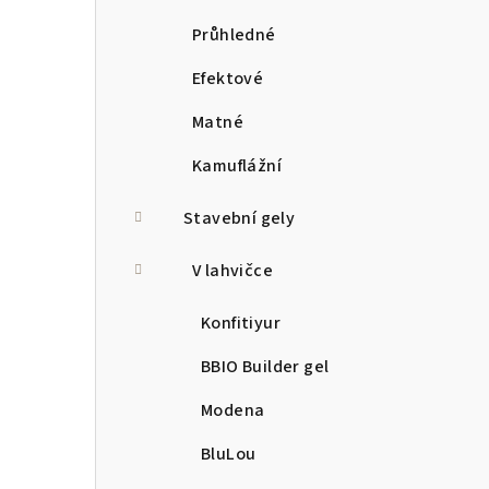
Průhledné
Efektové
Matné
Kamuflážní
Stavební gely
V lahvičce
Konfitiyur
BBIO Builder gel
Modena
BluLou