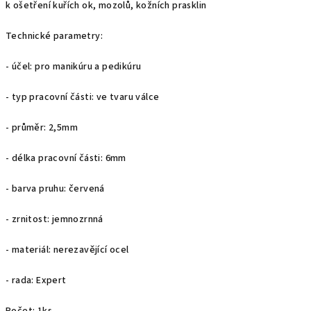
k ošetření kuřích ok, mozolů, kožních prasklin
Technické parametry:
- účel: pro manikúru a pedikúru
- typ pracovní části: ve tvaru válce
- průměr: 2,5mm
- délka pracovní části: 6mm
- barva pruhu: červená
- zrnitost: jemnozrnná
- materiál: nerezavějící ocel
- rada: Expert