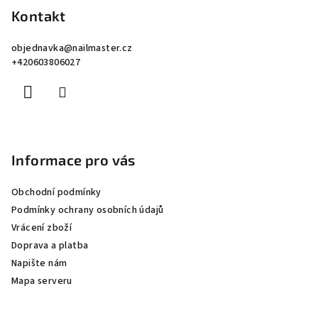
p
Kontakt
a
objednavka
@
nailmaster.cz
t
+420603806027
í
Informace pro vás
Obchodní podmínky
Podmínky ochrany osobních údajů
Vrácení zboží
Doprava a platba
Napište nám
Mapa serveru