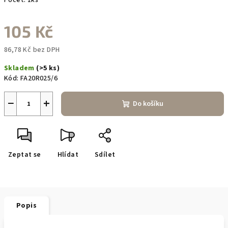
Počet: 1ks
105 Kč
86,78 Kč bez DPH
Měrná
Skladem
(>5 ks)
cena:
Kód:
FA20R025/6
−
+
Do košíku
Zeptat se
Hlídat
Sdílet
Popis