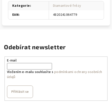
Kategorie
:
Diamantové frézy
EAN
:
4820241064779
Odebírat newsletter
E-mail
Vložením e-mailu souhlasíte s
podmínkami ochrany osobních
údajů
Přihlásit se
Z
á