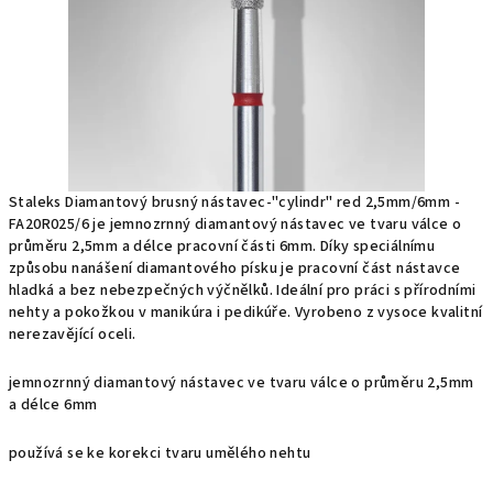
Staleks Diamantový brusný nástavec-"cylindr" red 2,5mm/6mm -
FA20R025/6 je jemnozrnný diamantový nástavec ve tvaru válce o
průměru 2,5mm a délce pracovní části 6mm. Díky speciálnímu
způsobu nanášení diamantového písku je pracovní část nástavce
hladká a bez nebezpečných výčnělků. Ideální pro práci s přírodními
nehty a pokožkou v manikúra i pedikúře. Vyrobeno z vysoce kvalitní
nerezavějící oceli.
jemnozrnný diamantový nástavec ve tvaru válce o průměru 2,5mm
a délce 6mm
používá se ke korekci tvaru umělého nehtu