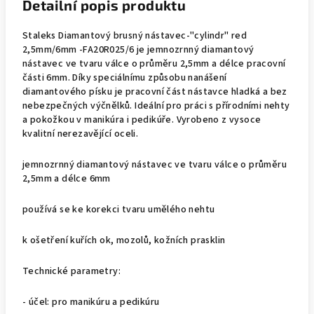
Detailní popis produktu
Staleks Diamantový brusný nástavec-"cylindr" red
2,5mm/6mm -FA20R025/6 je jemnozrnný diamantový
nástavec ve tvaru válce o průměru 2,5mm a délce pracovní
části 6mm. Díky speciálnímu způsobu nanášení
diamantového písku je pracovní část nástavce hladká a bez
nebezpečných výčnělků. Ideální pro práci s přírodními nehty
a pokožkou v manikúra i pedikúře. Vyrobeno z vysoce
kvalitní nerezavějící oceli.
jemnozrnný diamantový nástavec ve tvaru válce o průměru
2,5mm a délce 6mm
používá se ke korekci tvaru umělého nehtu
k ošetření kuřích ok, mozolů, kožních prasklin
Technické parametry:
- účel: pro manikúru a pedikúru