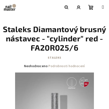
Přejít
na
obsah
Nákupní
Hledat
Přihlášení
Staleks Diamantový brusný
košík
nástavec - "cylinder" red -
FA20R025/6
STALEKS
Průměrné
Neohodnoceno
Podrobnosti hodnocení
hodnocení
produktu
je
0,0
z
5
hvězdiček.