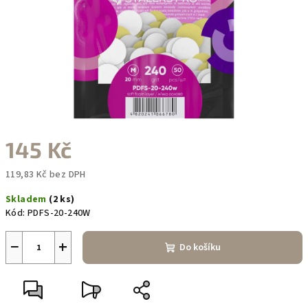
145 Kč
119,83 Kč bez DPH
Měrná
Skladem
(2 ks)
cena:
Kód:
PDFS-20-240W
−
+
Do košíku