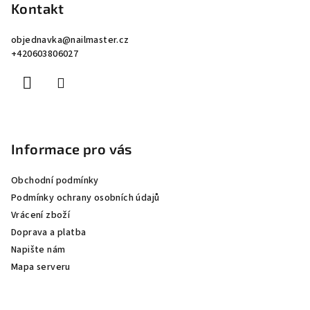
p
Kontakt
a
objednavka
@
nailmaster.cz
t
+420603806027
í
Informace pro vás
Obchodní podmínky
Podmínky ochrany osobních údajů
Vrácení zboží
Doprava a platba
Napište nám
Mapa serveru