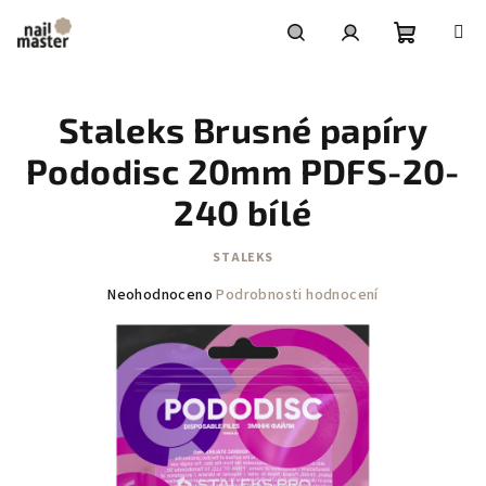
Přejít
na
obsah
Nákupní
Hledat
Přihlášení
Staleks Brusné papíry
košík
Pododisc 20mm PDFS-20-
240 bílé
STALEKS
Průměrné
Neohodnoceno
Podrobnosti hodnocení
hodnocení
produktu
je
0,0
z
5
hvězdiček.