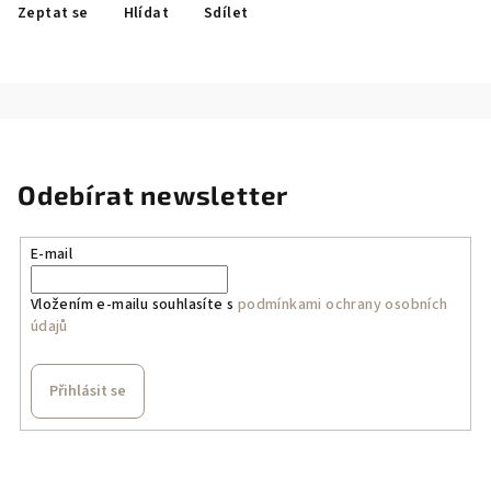
Zeptat se
Hlídat
Sdílet
Odebírat newsletter
E-mail
Vložením e-mailu souhlasíte s
podmínkami ochrany osobních
údajů
Přihlásit se
Z
á