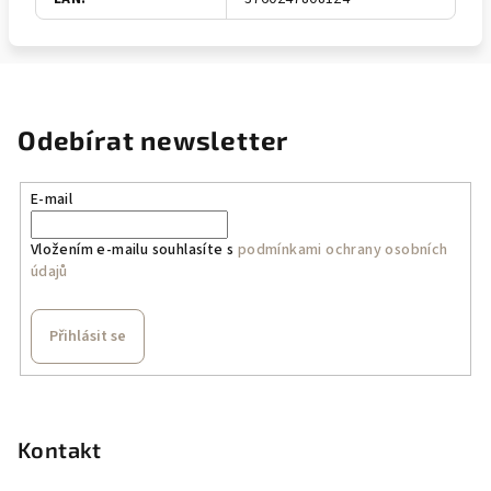
Odebírat newsletter
E-mail
Vložením e-mailu souhlasíte s
podmínkami ochrany osobních
údajů
Přihlásit se
Z
á
p
Kontakt
a