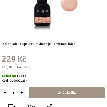
Didier Lab Sculpture Polybase je kombinací báze
229 Kč
189,26 Kč bez DPH
Měrná
Skladem
(2 ks)
cena:
Kód:
GL00001254
−
+
Do košíku