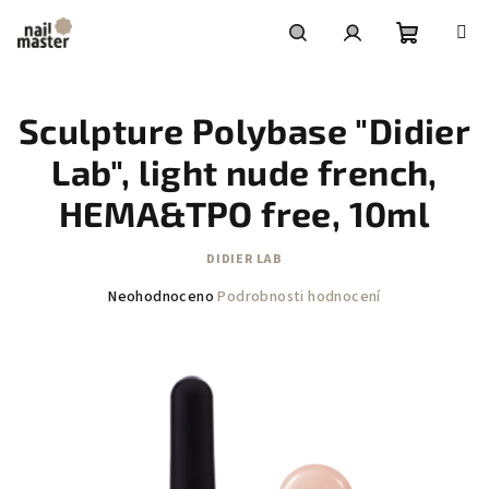
Přejít
na
obsah
Nákupní
Hledat
Přihlášení
Sculpture Polybase "Didier
košík
Lab", light nude french,
HEMA&TPO free, 10ml
DIDIER LAB
Průměrné
Neohodnoceno
Podrobnosti hodnocení
hodnocení
produktu
je
0,0
z
5
hvězdiček.