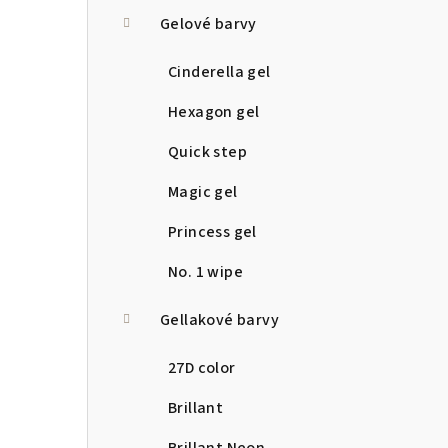
a
Gelové barvy
n
Cinderella gel
n
Hexagon gel
í
Quick step
p
Magic gel
a
Princess gel
n
No. 1 wipe
e
Gellakové barvy
l
27D color
Brillant