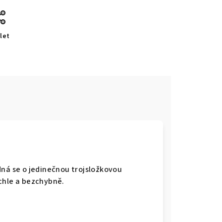
let
dná se o jedinečnou trojsložkovou
chle a bezchybně.