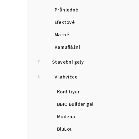
Průhledné
Efektové
Matné
Kamuflážní
Stavební gely
V lahvičce
Konfitiyur
BBIO Builder gel
Modena
BluLou