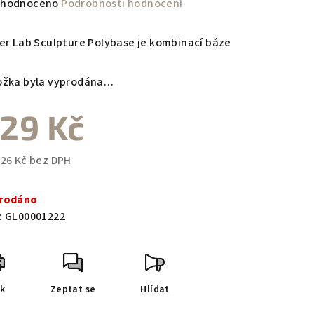
měrné
hodnoceno
Podrobnosti hodnocení
nocení
duktu
ier Lab Sculpture Polybase je kombinací báze
ožka byla vyprodána…
29 Kč
zdiček.
,26 Kč bez DPH
ná
a:
rodáno
:
GL00001222
sk
Zeptat se
Hlídat