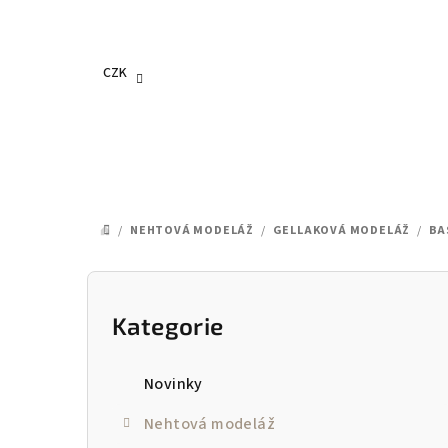
Přejít
na
obsah
CZK
/
NEHTOVÁ MODELÁŽ
/
GELLAKOVÁ MODELÁŽ
/
BA
DOMŮ
P
o
Kategorie
Přeskočit
kategorie
s
Novinky
t
Nehtová modeláž
r