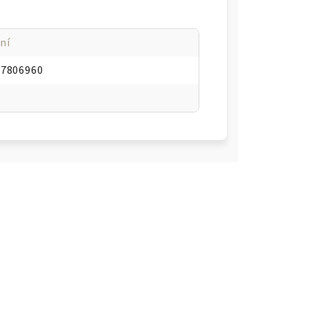
ní
47806960