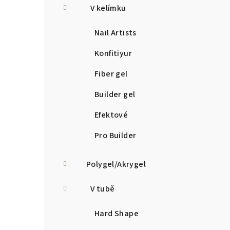
V kelímku
Nail Artists
Konfitiyur
Fiber gel
Builder gel
Efektové
Pro Builder
Polygel/Akrygel
V tubě
Hard Shape