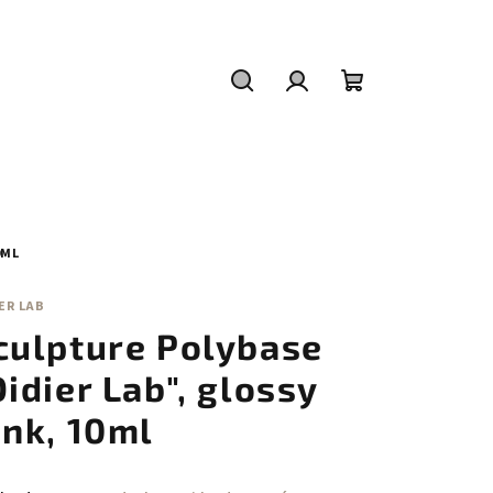
Hledat
Přihlášení
Nákupní
košík
0ML
ER LAB
culpture Polybase
Didier Lab", glossy
ink, 10ml