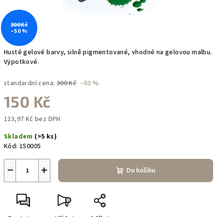
300 Kč
–50 %
Husté gelové barvy, silně pigmentované, vhodné na gelovou malbu.
Výpotkové.
standardní cena:
300 Kč
–50 %
150 Kč
123,97 Kč bez DPH
Měrná
Skladem
(>5 ks)
cena:
Kód:
150005
−
+
Do košíku