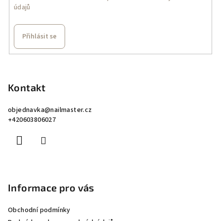
údajů
Přihlásit se
Z
á
p
Kontakt
a
objednavka
@
nailmaster.cz
t
+420603806027
í
Informace pro vás
Obchodní podmínky