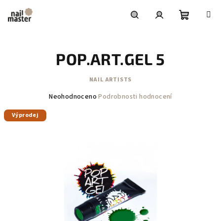
Přejít
na
obsah
Nákupní
Hledat
Přihlášení
POP.ART.GEL 5
košík
NAIL ARTISTS
Průměrné
Neohodnoceno
Podrobnosti hodnocení
hodnocení
Výprodej
produktu
je
0,0
z
5
hvězdiček.