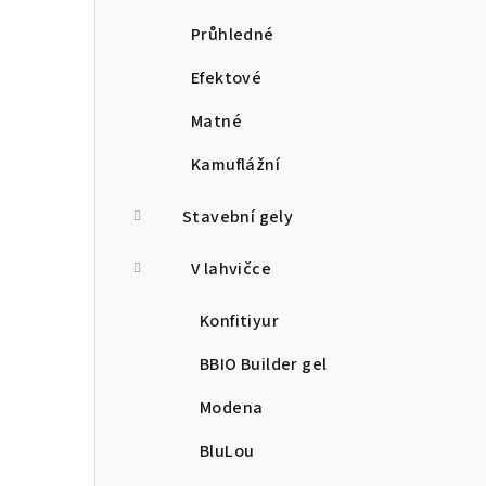
Průhledné
Efektové
Matné
Kamuflážní
Stavební gely
V lahvičce
Konfitiyur
BBIO Builder gel
Modena
BluLou