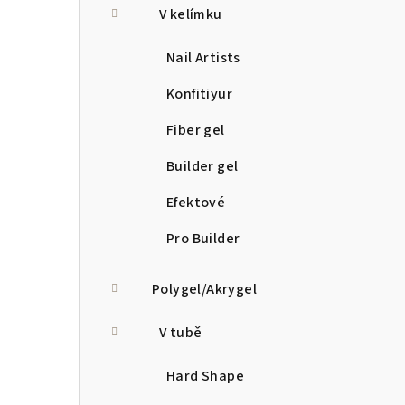
V kelímku
Nail Artists
Konfitiyur
Fiber gel
Builder gel
Efektové
Pro Builder
Polygel/Akrygel
V tubě
Hard Shape