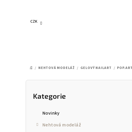
Přejít
na
obsah
CZK
/
NEHTOVÁ MODELÁŽ
/
GELOVÝ NAILART
/
POP.AR
DOMŮ
P
o
Kategorie
Přeskočit
kategorie
s
Novinky
t
Nehtová modeláž
r