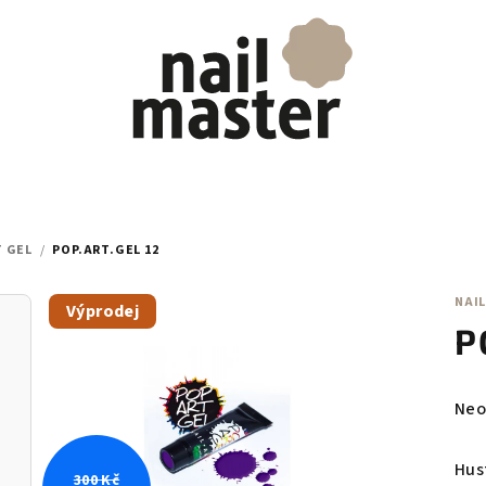
T GEL
/
POP.ART.GEL 12
NAIL
Výprodej
P
Prů
Neo
hod
pro
Hus
300 Kč