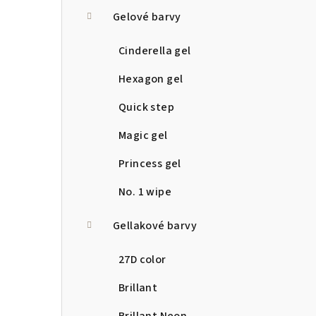
a
Gelové barvy
n
Cinderella gel
n
Hexagon gel
í
Quick step
p
Magic gel
a
Princess gel
n
No. 1 wipe
e
Gellakové barvy
l
27D color
Brillant