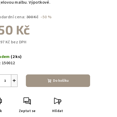
gelovou malbu. Výpotkové.
ndardní cena:
300 Kč
–50 %
50 Kč
zdiček.
,97 Kč bez DPH
ná
a:
ladem
(2 ks)
:
150012
+
Do košíku
sk
Zeptat se
Hlídat