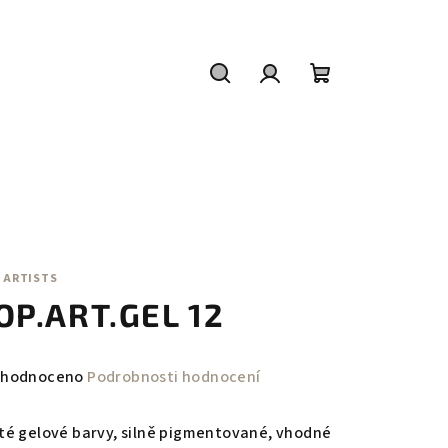
Hledat
Přihlášení
Nákupní
košík
 ARTISTS
OP.ART.GEL 12
měrné
hodnoceno
Podrobnosti hodnocení
nocení
duktu
té gelové barvy, silně pigmentované, vhodné