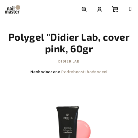
Přejít
na
obsah
Nákupní
Hledat
Přihlášení
Polygel "Didier Lab, cover
košík
pink, 60gr
DIDIER LAB
Průměrné
Neohodnoceno
Podrobnosti hodnocení
hodnocení
produktu
je
0,0
z
5
hvězdiček.