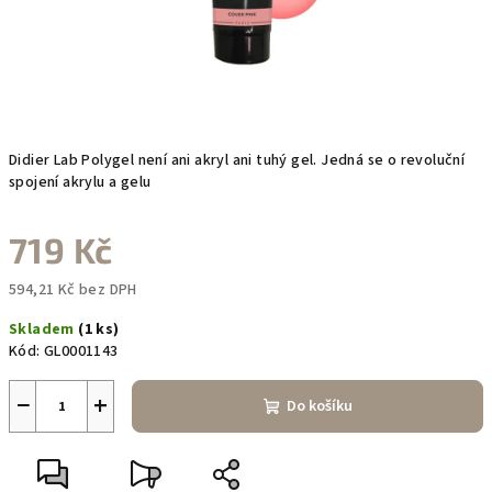
Didier Lab Polygel není ani akryl ani tuhý gel. Jedná se o revoluční
spojení akrylu a gelu
719 Kč
594,21 Kč bez DPH
Měrná
Skladem
(1 ks)
cena:
Kód:
GL0001143
−
+
Do košíku