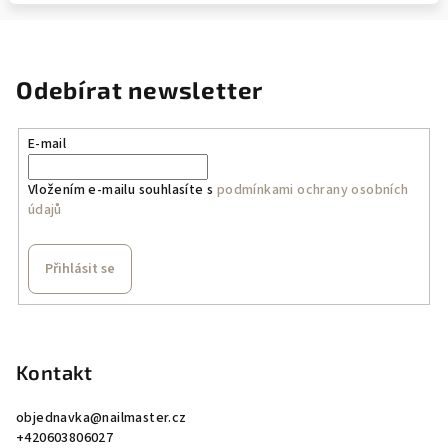
Odebírat newsletter
E-mail
Vložením e-mailu souhlasíte s
podmínkami ochrany osobních
údajů
Přihlásit se
Z
á
p
Kontakt
a
objednavka
@
nailmaster.cz
t
+420603806027