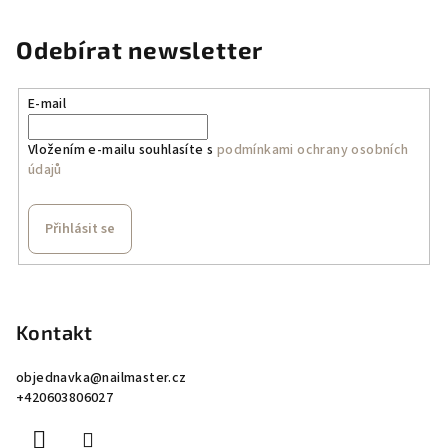
Odebírat newsletter
E-mail
Vložením e-mailu souhlasíte s
podmínkami ochrany osobních
údajů
Přihlásit se
Z
á
p
Kontakt
a
objednavka
@
nailmaster.cz
t
+420603806027
í