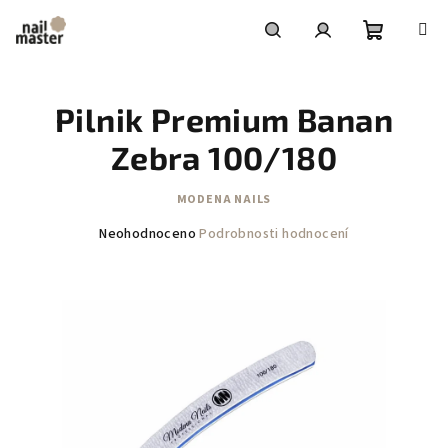
Přejít
na
obsah
Nákupní
Hledat
Přihlášení
Pilnik Premium Banan
košík
Zebra 100/180
MODENA NAILS
Průměrné
Neohodnoceno
Podrobnosti hodnocení
hodnocení
produktu
je
0,0
z
5
hvězdiček.