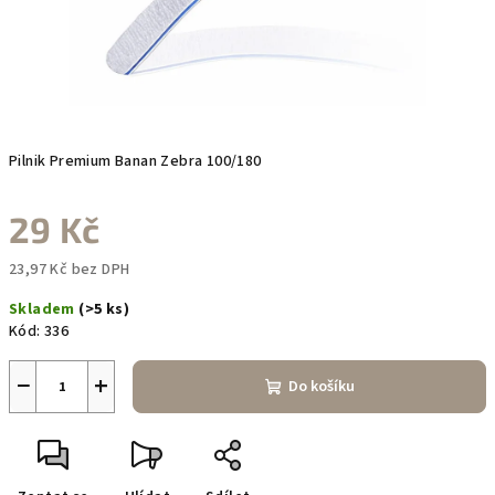
Pilnik Premium Banan Zebra 100/180
29 Kč
23,97 Kč bez DPH
Měrná
Skladem
(>5 ks)
cena:
Kód:
336
−
+
Do košíku