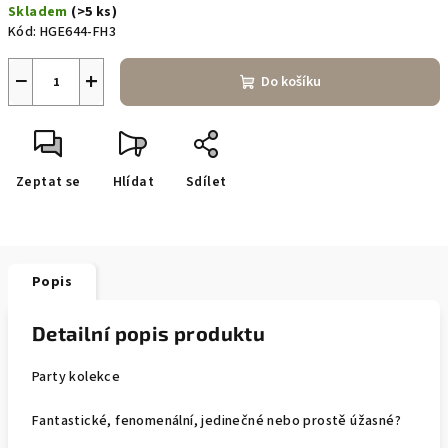
Skladem
(>5 ks)
cena:
Kód:
HGE644-FH3
−
+
Do košíku
Zeptat se
Hlídat
Sdílet
Popis
Detailní popis produktu
Party kolekce
Fantastické, fenomenální, jedinečné nebo prostě úžasné?