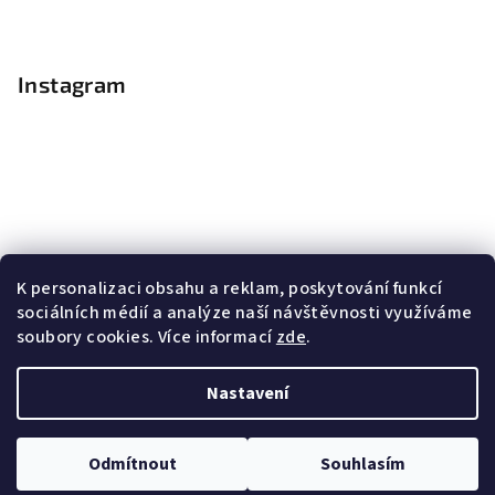
Instagram
K personalizaci obsahu a reklam, poskytování funkcí
sociálních médií a analýze naší návštěvnosti využíváme
soubory cookies. Více informací
zde
.
Sledovat na Instagramu
Nastavení
Copyright 2026
Nail Master
. Všechna práva vyhrazena.
Upravit nastavení cookies
Odmítnout
Souhlasím
Vytvořil Shoptet