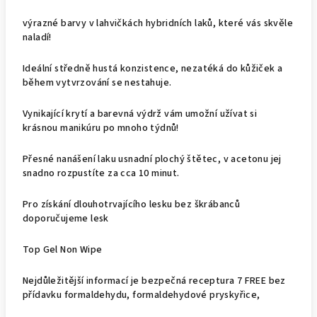
výrazné barvy v lahvičkách hybridních laků, které vás skvěle
naladí!
Ideální středně hustá konzistence, nezatéká do kůžiček a
během vytvrzování se nestahuje.
Vynikající krytí a barevná výdrž vám umožní užívat si
krásnou manikúru po mnoho týdnů!
Přesné nanášení laku usnadní plochý štětec, v acetonu jej
snadno rozpustíte za cca 10 minut.
Pro získání dlouhotrvajícího lesku bez škrábanců
doporučujeme lesk
Top Gel Non Wipe
Nejdůležitější informací je bezpečná receptura 7 FREE bez
přídavku formaldehydu, formaldehydové pryskyřice,