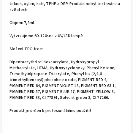
toluen, xylen, kafr, TPHP a DBP. Produkt nebyl testován na
zvířatech.
Objem: 7,3ml
Vytvrzujeme 60-120sec v UV/LED lampě
Složení TPO free:
Dipentaerythritol hexaacrylate, Hydroxypropyl
Methacrylate, HEMA, Hydroxycyclohexyl Phenyl Ketone,
Trimethylolpropane Triacrylate, Phenyl bis (2,4,6-
trimethylbenzoyl) phosphine oxide, PIGMENT RED 4,
PIGMENT RED 64, PIGMENT VIOLET 13, PIGMENT RED 63:1,
PIGMENT RED 57, PIGMENT BLUE 27, PIGMENT YELLOW 3,
PIGMENT RED 33, CI 77891, Solvent green 3, CI 77266.
Produkt je určen k profesionálnímu použití!