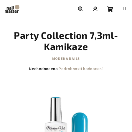
Přejít
na
obsah
Nákupní
Hledat
Přihlášení
Party Collection 7,3ml-
košík
Kamikaze
MODENA NAILS
Průměrné
Neohodnoceno
Podrobnosti hodnocení
hodnocení
produktu
je
0,0
z
5
hvězdiček.