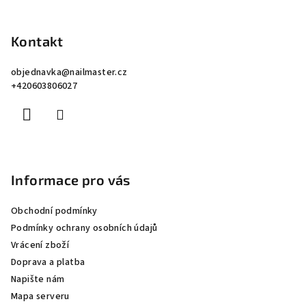
Z
á
p
Kontakt
a
objednavka
@
nailmaster.cz
t
+420603806027
í
Informace pro vás
Obchodní podmínky
Podmínky ochrany osobních údajů
Vrácení zboží
Doprava a platba
Napište nám
Mapa serveru