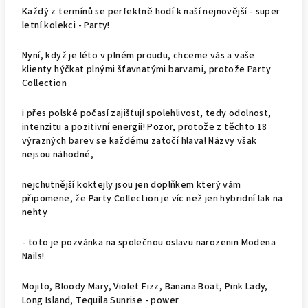
Každý z termínů se perfektně hodí k naší nejnovější - super
letní kolekci - Party!
Nyní, když je léto v plném proudu, chceme vás a vaše
klienty hýčkat plnými šťavnatými barvami, protože Party
Collection
i přes polské počasí zajišťují spolehlivost, tedy odolnost,
intenzitu a pozitivní energii! Pozor, protože z těchto 18
výrazných barev se každému zatočí hlava! Názvy však
nejsou náhodné,
nejchutnější koktejly jsou jen doplňkem který vám
připomene, že Party Collection je víc než jen hybridní lak na
nehty
- toto je pozvánka na společnou oslavu narozenin Modena
Nails!
Mojito, Bloody Mary, Violet Fizz, Banana Boat, Pink Lady,
Long Island, Tequila Sunrise - power