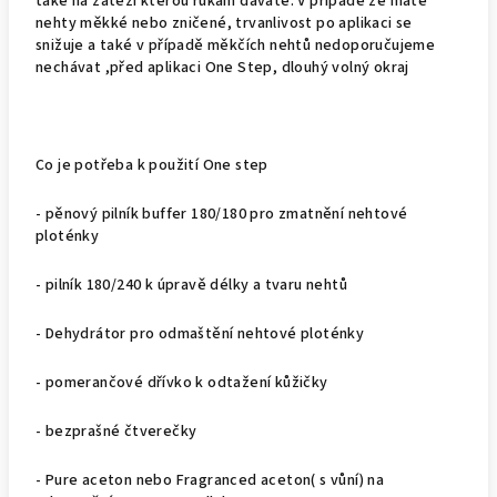
také na zátěži kterou rukám dáváte. V případě že máte
nehty měkké nebo zničené, trvanlivost po aplikaci se
snižuje a také v případě měkčích nehtů nedoporučujeme
nechávat ,před aplikaci One Step, dlouhý volný okraj
Co je potřeba k použití One step
- pěnový pilník buffer 180/180 pro zmatnění nehtové
ploténky
- pilník 180/240 k úpravě délky a tvaru nehtů
- Dehydrátor pro odmaštění nehtové ploténky
- pomerančové dřívko k odtažení kůžičky
- bezprašné čtverečky
- Pure aceton nebo Fragranced aceton( s vůní) na