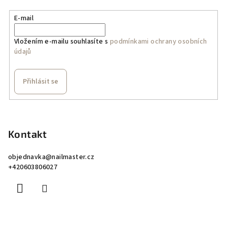
E-mail
Vložením e-mailu souhlasíte s
podmínkami ochrany osobních
údajů
Přihlásit se
Z
á
p
Kontakt
a
objednavka
@
nailmaster.cz
t
+420603806027
í