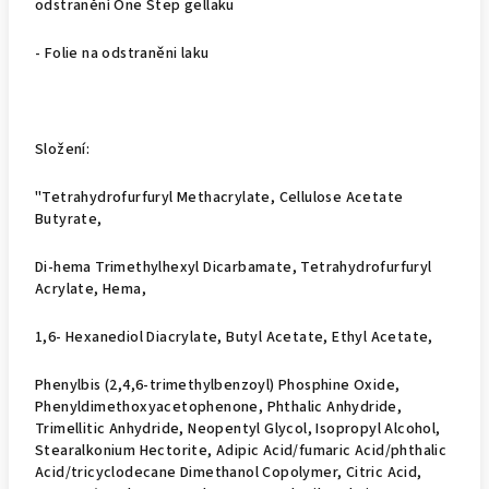
odstranění One Step gellaku
- Folie na odstraněni laku
Složení:
"Tetrahydrofurfuryl Methacrylate, Cellulose Acetate
Butyrate,
Di-hema Trimethylhexyl Dicarbamate, Tetrahydrofurfuryl
Acrylate, Hema,
1,6- Hexanediol Diacrylate, Butyl Acetate, Ethyl Acetate,
Phenylbis (2,4,6-trimethylbenzoyl) Phosphine Oxide,
Phenyldimethoxyacetophenone, Phthalic Anhydride,
Trimellitic Anhydride, Neopentyl Glycol, Isopropyl Alcohol,
Stearalkonium Hectorite, Adipic Acid/fumaric Acid/phthalic
Acid/tricyclodecane Dimethanol Copolymer, Citric Acid,