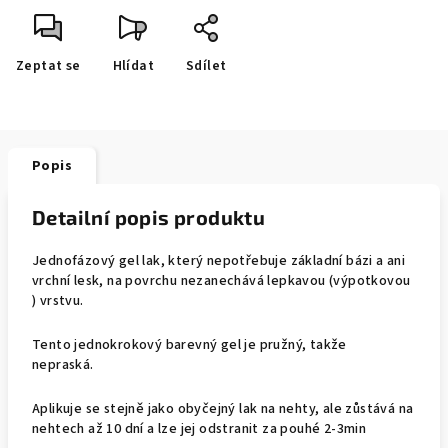
Zeptat se
Hlídat
Sdílet
Popis
Detailní popis produktu
Jednofázový gel lak, který nepotřebuje základní bázi a ani
vrchní lesk, na povrchu nezanechává lepkavou (výpotkovou
) vrstvu.
Tento jednokrokový barevný gel je pružný, takže
nepraská.
Aplikuje se stejně jako obyčejný lak na nehty, ale zůstává na
nehtech až 10 dní a lze jej odstranit za pouhé 2-3min