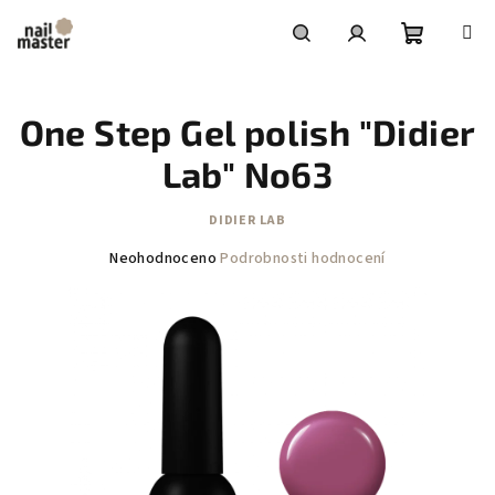
Přejít
na
obsah
Nákupní
Hledat
Přihlášení
One Step Gel polish "Didier
košík
Lab" No63
DIDIER LAB
Průměrné
Neohodnoceno
Podrobnosti hodnocení
hodnocení
produktu
je
0,0
z
5
hvězdiček.