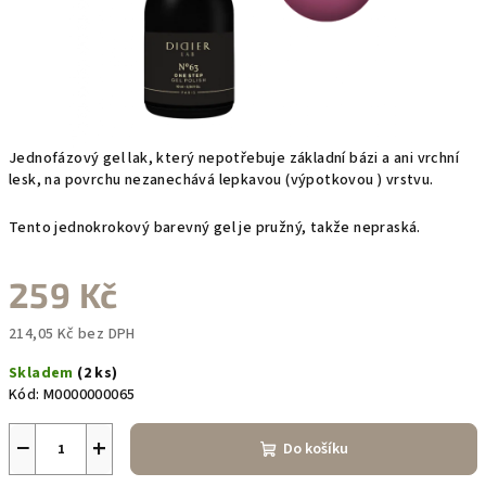
Jednofázový gel lak, který nepotřebuje základní bázi a ani vrchní
lesk, na povrchu nezanechává lepkavou (výpotkovou ) vrstvu.
Tento jednokrokový barevný gel je pružný, takže nepraská.
259 Kč
214,05 Kč bez DPH
Měrná
Skladem
(2 ks)
cena:
Kód:
M0000000065
−
+
Do košíku