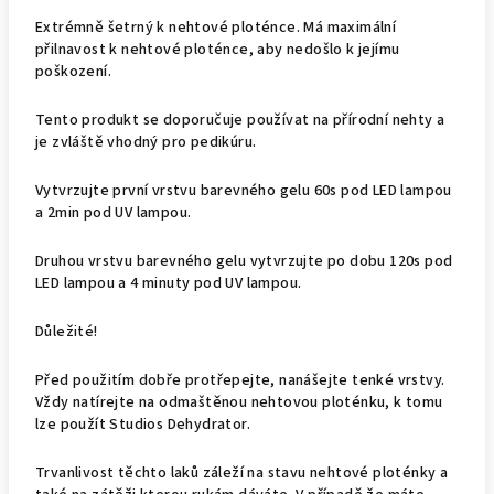
Extrémně šetrný k nehtové ploténce. Má maximální
přilnavost k nehtové ploténce, aby nedošlo k jejímu
poškození.
Tento produkt se doporučuje používat na přírodní nehty a
je zvláště vhodný pro pedikúru.
Vytvrzujte první vrstvu barevného gelu 60s pod LED lampou
a 2min pod UV lampou.
Druhou vrstvu barevného gelu vytvrzujte po dobu 120s pod
LED lampou a 4 minuty pod UV lampou.
Důležité!
Před použitím dobře protřepejte, nanášejte tenké vrstvy.
Vždy natírejte na odmaštěnou nehtovou ploténku, k tomu
lze použít Studios Dehydrator.
Trvanlivost těchto laků záleží na stavu nehtové ploténky a